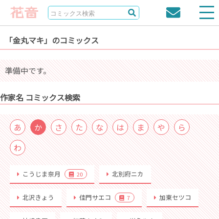
「金丸マキ」のコミックス
準備中です。
作家名 コミックス検索
あ
か
さ
た
な
は
ま
や
ら
わ
こうじま奈月
北別府ニカ
20
北沢きょう
佳門サエコ
加東セツコ
7