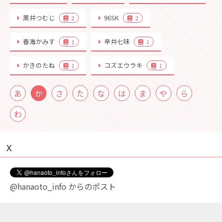
黒井つむじ
96SK
2
2
春海かみす
辛井七味
1
1
かきのたね
コズエウラキ
1
1
あ
か
さ
た
な
は
ま
や
ら
わ
Ｘ
@hanaoto_info からのポスト