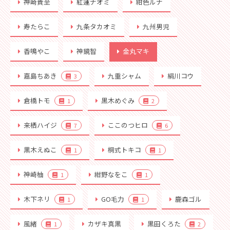
神崎貴至
紅蓮ナオミ
紺色ルナ
寿たらこ
九条タカオミ
九州男児
香鳴やこ
神鏡智
金丸マキ
嘉島ちあき
九重シャム
絹川コウ
3
倉橋トモ
黒木めぐみ
1
2
来栖ハイジ
ここのつヒロ
7
6
黒木えぬこ
桐式トキコ
1
1
神崎柚
紺野なをこ
1
1
木下ネリ
GO毛力
鹿森ゴル
1
1
風緒
カザキ真黒
黒田くろた
1
2