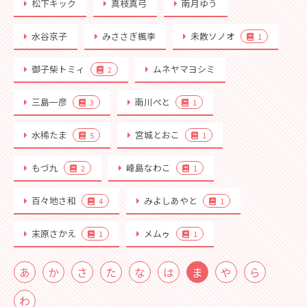
松下キック
真枝真弓
南月ゆう
水谷京子
みささぎ楓李
未散ソノオ
1
御子柴トミィ
ムネヤマヨシミ
2
三島一彦
南川ぺと
3
1
水稀たま
宮城とおこ
5
1
もづ九
峰島なわこ
2
1
百々地さ和
みよしあやと
4
1
末原さかえ
メムゥ
1
1
あ
か
さ
た
な
は
ま
や
ら
わ