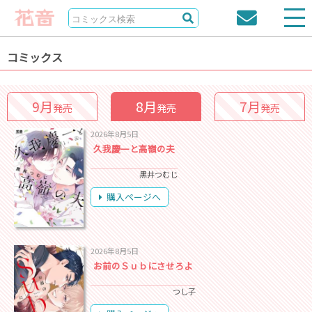
コミックス
9月
8月
7月
発売
発売
発売
2026年8月5日
久我慶一と高嶺の夫
黒井つむじ
購入ページへ
2026年8月5日
お前のＳｕｂにさせろよ
つし子