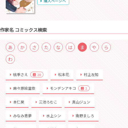
購入ページへ
作家名 コミックス検索
あ
か
さ
た
な
は
ま
や
ら
わ
桃季さえ
松本花
村上左知
20
麻々原絵里依
モンデンアキコ
2
本仁戻
三池ろむこ
真山ジュン
みなみ恵夢
水上シン
南野ましろ