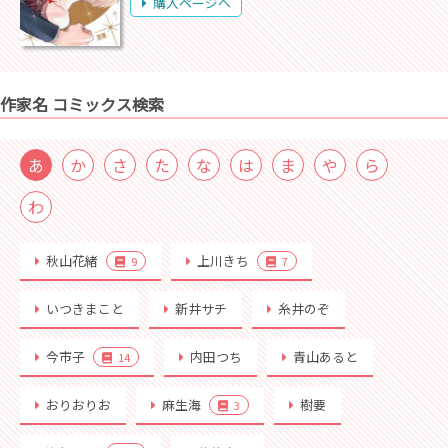
購入ページへ
作家名 コミックス検索
あ
か
さ
た
な
は
ま
や
ら
わ
秋山花緒
上川きち
9
7
いつきまこと
新井サチ
糸井のぞ
今市子
内田つち
青山あると
14
おりおりお
麻生海
樹要
3