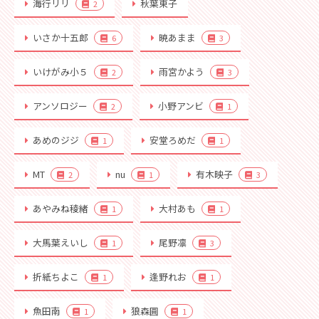
海行リリ
秋葉東子
2
いさか十五郎
暁あまま
6
3
いけがみ小５
雨宮かよう
2
3
アンソロジー
小野アンビ
2
1
あめのジジ
安堂ろめだ
1
1
MT
nu
有木映子
2
1
3
あやみね稜緒
大村あも
1
1
大馬葉えいし
尾野凛
1
3
折紙ちよこ
逢野れお
1
1
魚田南
狼森圓
1
1