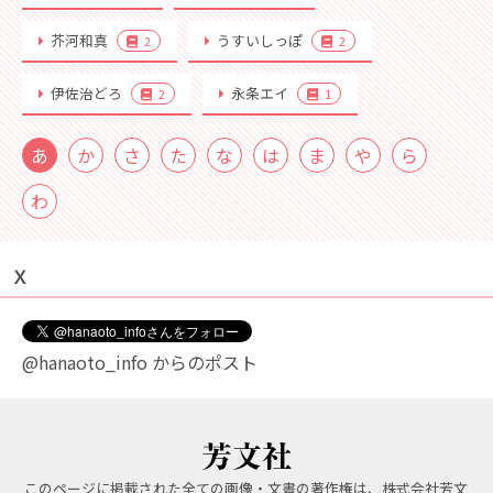
芥河和真
うすいしっぽ
2
2
伊佐治どろ
永条エイ
2
1
あ
か
さ
た
な
は
ま
や
ら
わ
Ｘ
@hanaoto_info からのポスト
このページに掲載された全ての画像・文書の著作権は、株式会社芳文