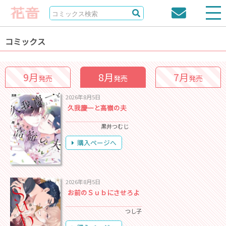
コミックス
9月
8月
7月
発売
発売
発売
2026年8月5日
久我慶一と高嶺の夫
黒井つむじ
購入ページへ
2026年8月5日
お前のＳｕｂにさせろよ
つし子