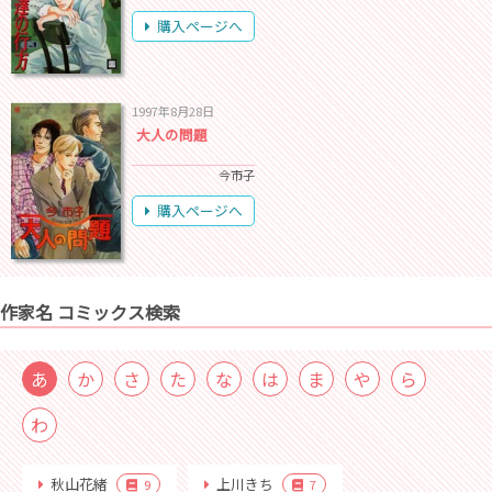
購入ページへ
1997年8月28日
大人の問題
今市子
購入ページへ
作家名 コミックス検索
あ
か
さ
た
な
は
ま
や
ら
わ
秋山花緒
上川きち
9
7