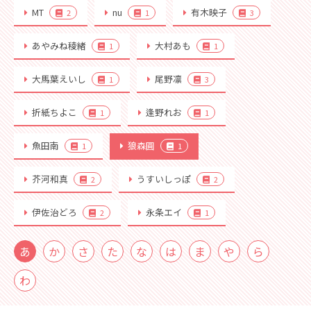
MT
nu
有木映子
2
1
3
あやみね稜緒
大村あも
1
1
大馬葉えいし
尾野凛
1
3
折紙ちよこ
逢野れお
1
1
魚田南
狼森圓
1
1
芥河和真
うすいしっぽ
2
2
伊佐治どろ
永条エイ
2
1
あ
か
さ
た
な
は
ま
や
ら
わ