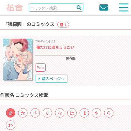
「狼森圓」のコミックス
1
2024年7月5日
俺だけに涙ちょうだい
狼森圓
Pop
購入ページへ
作家名 コミックス検索
あ
か
さ
た
な
は
ま
や
ら
わ