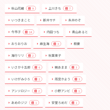
秋山花緒
上川きち
9
7
いつきまこと
新井サチ
糸井のぞ
今市子
内田つち
青山あると
14
おりおりお
麻生海
樹要
3
海行リリ
秋葉東子
2
いさか十五郎
暁あまま
6
3
いけがみ小５
雨宮かよう
2
3
アンソロジー
小野アンビ
2
1
あめのジジ
安堂ろめだ
1
1