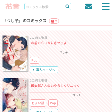
「つし子」のコミックス
2
2026年8月5日
お前のＳｕｂにさせろよ
つし子
Pop
購入ページへ
2023年6月5日
麟太郎さんのいやらしクリニック
つし子
ちょい読
Pop