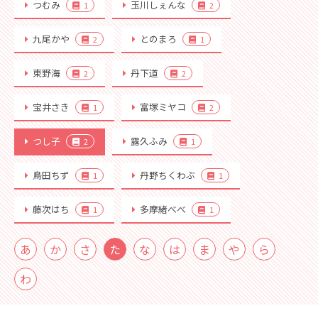
つむみ
玉川しぇんな
1
2
九尾かや
とのまろ
2
1
東野海
丹下道
2
2
宝井さき
富塚ミヤコ
1
2
つし子
露久ふみ
2
1
鳥田ちず
丹野ちくわぶ
1
1
藤次はち
多摩緒べべ
1
1
あ
か
さ
た
な
は
ま
や
ら
わ