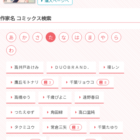
購入ページへ
作家名 コミックス検索
あ
か
さ
た
な
は
ま
や
ら
わ
高井戸あけみ
ＤＵＯＢＲＡＮＤ．
環レン
鷹丘モトナリ
千葉リョウコ
3
8
高橋ゆう
千歳ぴよこ
遠野春日
つたえゆず
角田緑
高口里純
タクミユウ
常倉三矢
千葉たゆり
3