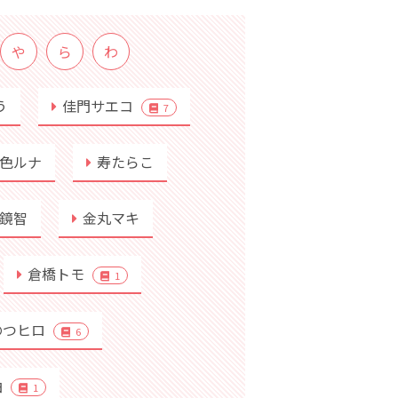
や
ら
わ
う
佳門サエコ
7
色ルナ
寿たらこ
鏡智
金丸マキ
倉橋トモ
1
のつヒロ
6
柚
1