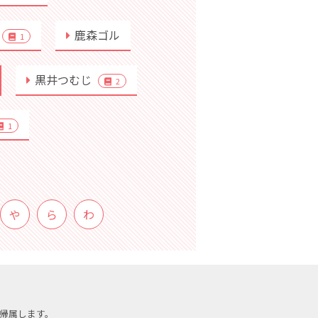
鹿森ゴル
1
黒井つむじ
2
1
や
ら
わ
帰属します。