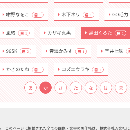
紺野なをこ
木下ネリ
GO毛力
1
1
風緒
カザキ真黒
黒田くろた
1
2
96SK
春海かみす
辛井七味
2
1
かきのたね
コズエウラキ
1
1
あ
か
さ
た
な
は
ま
このページに掲載された全ての画像・文書の著作権は、株式会社芳文社に