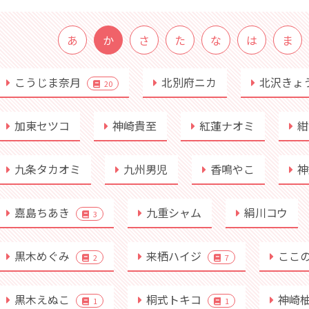
あ
か
さ
た
な
は
ま
こうじま奈月
北別府ニカ
北沢きょ
20
加東セツコ
神崎貴至
紅蓮ナオミ
紺
九条タカオミ
九州男児
香鳴やこ
神
嘉島ちあき
九重シャム
絹川コウ
3
黒木めぐみ
来栖ハイジ
ここ
2
7
黒木えぬこ
桐式トキコ
神崎
1
1