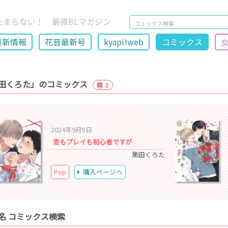
止まらない！ 最強BLマガジン
最新情報
花音最新号
kyapi!web
コミックス
田くろた」のコミックス
2
2024年9月5日
恋もプレイも初心者ですが
黒田くろた
Pop
購入ページへ
名 コミックス検索