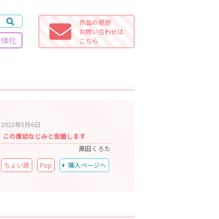
作品の感想
お問い合わせは
女体化
こちら
2022年5月6日
この度幼なじみと仮婚します
黒田くろた
ちょい読
Pop
購入ページへ