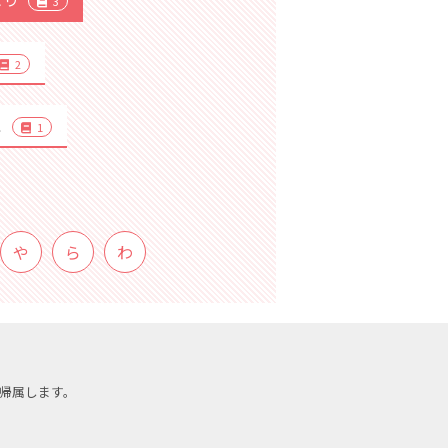
3
2
こ
1
や
ら
わ
帰属します。