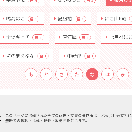
4
2
鳴海はこ
夏凪裕
にこ山P蔵
1
1
ナツギイチ
直江犀
七月べに
1
1
にのまえなな
中野都
1
1
あ
か
さ
た
な
は
ま
このページに掲載された全ての画像・文書の著作権は、株式会社芳文社に
無断での複製・掲載・転載・放送等を禁じます。