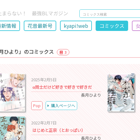
止まらない！ 最強BLマガジン
最新情報
花音最新号
kyapi!web
コミックス
月ひより」のコミックス
3
2025年2月5日
α同士だけど好きで好きで好きだ
長月ひより
Pop
購入ページへ
2022年2月7日
はじめと正宗（とおっぱい）
長月ひより