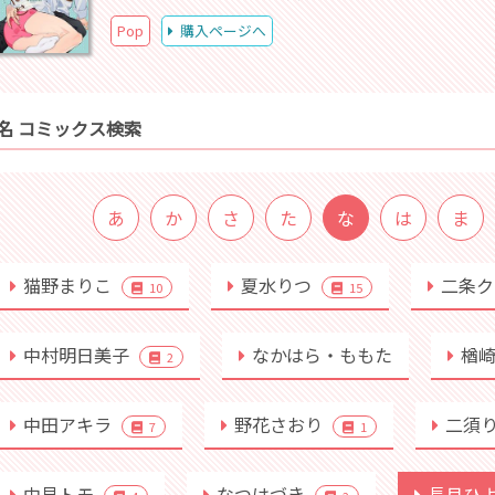
Pop
購入ページへ
名 コミックス検索
あ
か
さ
た
な
は
ま
猫野まりこ
夏水りつ
二条ク
10
15
中村明日美子
なかはら・ももた
楢
2
中田アキラ
野花さおり
二須
7
1
中見トモ
なつはづき
長月ひ