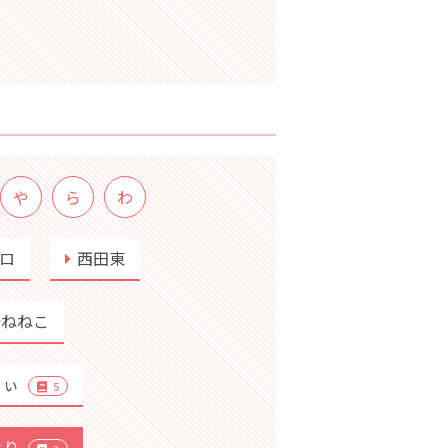
や
ら
わ
ロ
西田東
崎ねねこ
りぃ
5
より