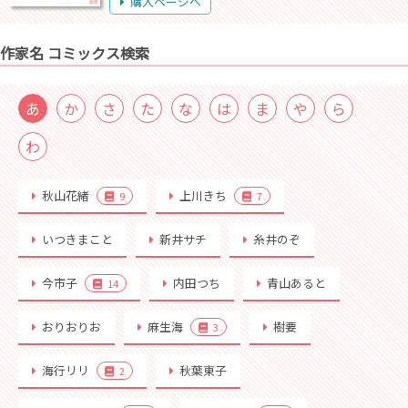
購入ページへ
作家名 コミックス検索
あ
か
さ
た
な
は
ま
や
ら
わ
秋山花緒
上川きち
9
7
いつきまこと
新井サチ
糸井のぞ
今市子
内田つち
青山あると
14
おりおりお
麻生海
樹要
3
海行リリ
秋葉東子
2