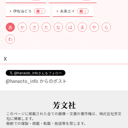
伊佐治どろ
永条エイ
2
1
あ
か
さ
た
な
は
ま
や
ら
わ
Ｘ
@hanaoto_info からのポスト
このページに掲載された全ての画像・文書の著作権は、株式会社芳文
社に帰属します。
無断での複製・掲載・転載・放送等を禁じます。