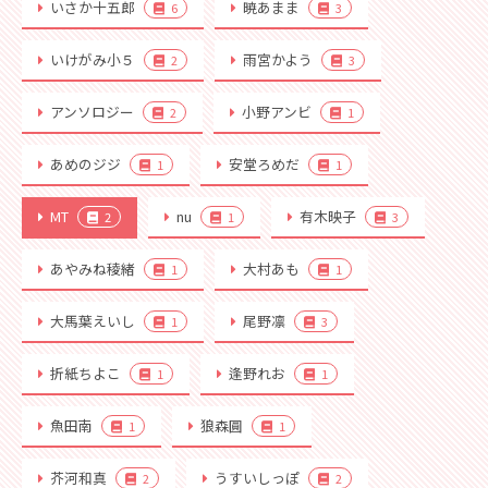
いさか十五郎
暁あまま
6
3
いけがみ小５
雨宮かよう
2
3
アンソロジー
小野アンビ
2
1
あめのジジ
安堂ろめだ
1
1
MT
nu
有木映子
2
1
3
あやみね稜緒
大村あも
1
1
大馬葉えいし
尾野凛
1
3
折紙ちよこ
逢野れお
1
1
魚田南
狼森圓
1
1
芥河和真
うすいしっぽ
2
2