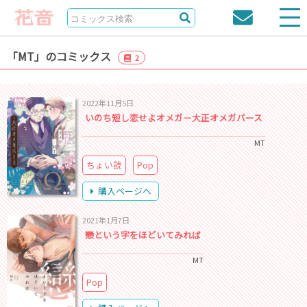
「MT」のコミックス
2
2022年11月5日
いのち短し恋せよオメガ－大正オメガバース
MT
ちょい読
Pop
購入ページへ
2021年1月7日
戀という字をほどいてみれば
MT
Pop