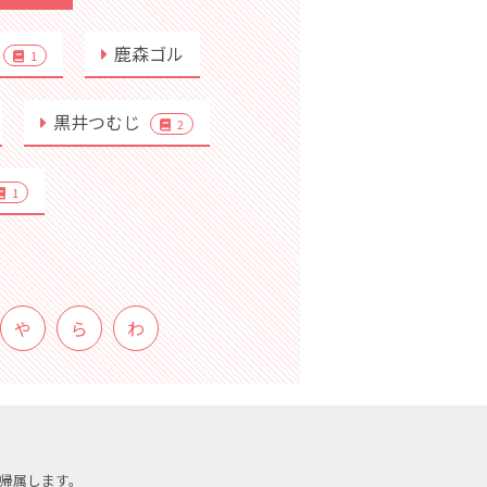
鹿森ゴル
1
黒井つむじ
2
1
や
ら
わ
帰属します。