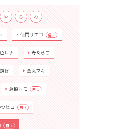
や
ら
わ
う
佳門サエコ
7
色ルナ
寿たらこ
鏡智
金丸マキ
倉橋トモ
1
のつヒロ
6
柚
1