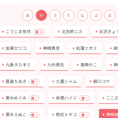
あ
か
さ
た
な
は
ま
こうじま奈月
北別府ニカ
北沢きょ
20
加東セツコ
神崎貴至
紅蓮ナオミ
紺
九条タカオミ
九州男児
香鳴やこ
神
嘉島ちあき
九重シャム
絹川コウ
3
黒木めぐみ
来栖ハイジ
ここ
2
7
黒木えぬこ
桐式トキコ
神崎
1
1