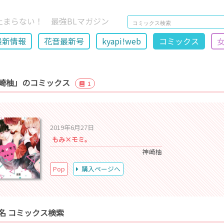
止まらない！ 最強BLマガジン
最新情報
花音最新号
kyapi!web
コミックス
崎柚」のコミックス
1
2019年6月27日
もみ×モミ。
神崎柚
Pop
購入ページへ
名 コミックス検索