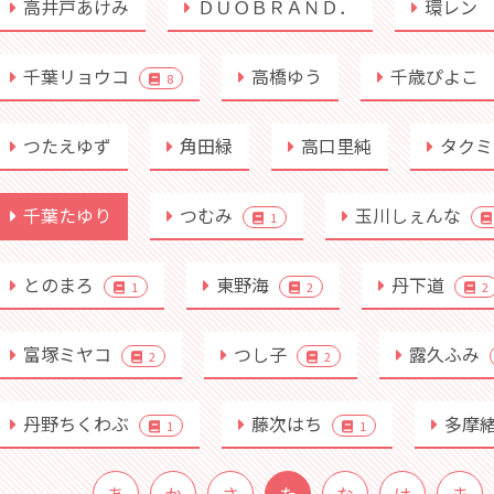
高井戸あけみ
ＤＵＯＢＲＡＮＤ．
環レン
千葉リョウコ
高橋ゆう
千歳ぴよこ
8
つたえゆず
角田緑
高口里純
タクミ
千葉たゆり
つむみ
玉川しぇんな
1
とのまろ
東野海
丹下道
1
2
2
富塚ミヤコ
つし子
露久ふみ
2
2
丹野ちくわぶ
藤次はち
多摩
1
1