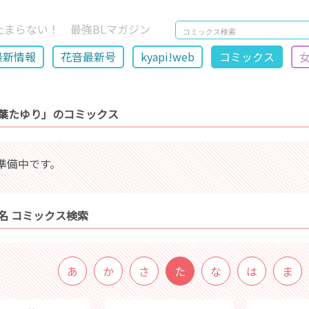
止まらない！ 最強BLマガジン
最新情報
花音最新号
kyapi!web
コミックス
葉たゆり」のコミックス
準備中です。
名 コミックス検索
あ
か
さ
た
な
は
ま