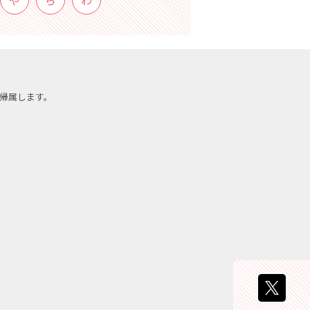
や
ら
わ
帰属します。