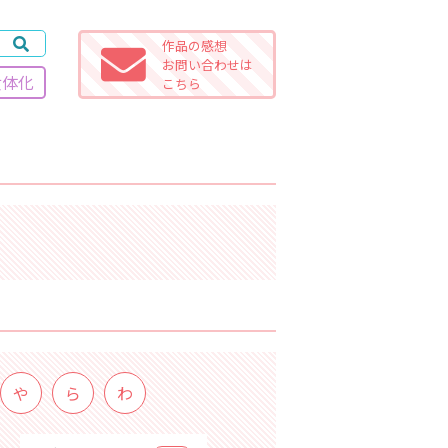
作品の感想
お問い合わせは
女体化
こちら
や
ら
わ