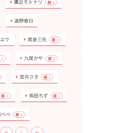
鷹丘モトナリ
3
遠野春日
ユウ
常倉三矢
3
九尾かや
2
2
宝井さき
1
鳥田ちず
1
1
緒べべ
1