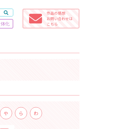
作品の感想
お問い合わせは
女体化
こちら
や
ら
わ