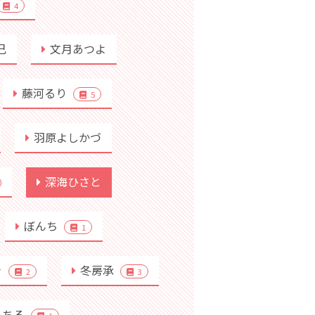
4
己
文月あつよ
藤河るり
5
羽原よしかづ
深海ひさと
ぼんち
1
き
冬房承
2
3
みちる