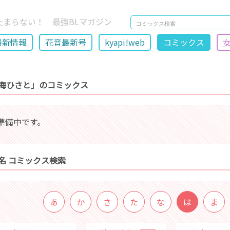
止まらない！ 最強BLマガジン
最新情報
花音最新号
kyapi!web
コミックス
海ひさと」のコミックス
準備中です。
名 コミックス検索
あ
か
さ
た
な
は
ま