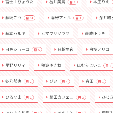
富士山ひょうた
葛井美鳥
本庄りえ
2
藤崎こう
春野アヒル
深井結
14
1
藤本ハルキ
ヒマワリソウヤ
藤成ゆうき
日高ショーコ
日輪早夜
白桃ノリコ
5
星野リリィ
穂波ゆきね
ほむらじいこ
8
冬乃郁也
ぴい
春田
2
4
1
ひるなま
藤田カフェコ
ひじ
1
2
はなぶさ数字
べのもと
鰤尾