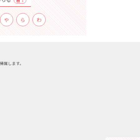
1
や
ら
わ
帰属します。