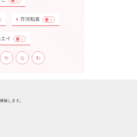
1
芥河和真
2
条エイ
1
や
ら
わ
帰属します。