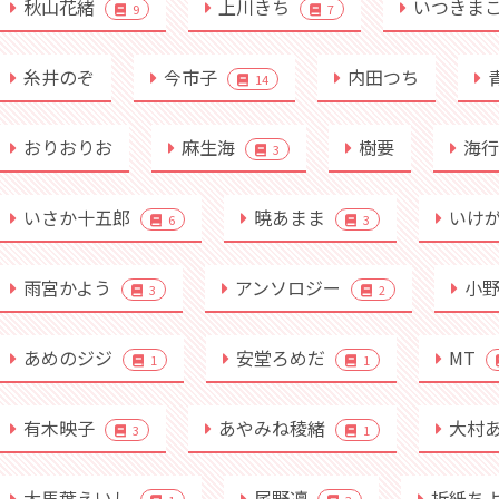
秋山花緒
上川きち
いつきま
9
7
糸井のぞ
今市子
内田つち
14
おりおりお
麻生海
樹要
海
3
いさか十五郎
暁あまま
いけ
6
3
雨宮かよう
アンソロジー
小
3
2
あめのジジ
安堂ろめだ
MT
1
1
有木映子
あやみね稜緒
大村
3
1
大馬葉えいし
尾野凛
折紙ち