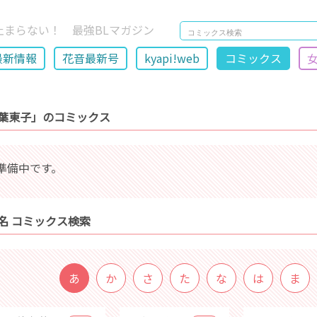
止まらない！ 最強BLマガジン
最新情報
花音最新号
kyapi!web
コミックス
葉東子」のコミックス
準備中です。
名 コミックス検索
あ
か
さ
た
な
は
ま