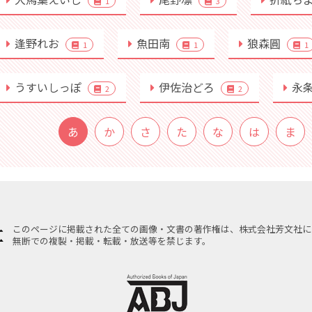
1
3
逢野れお
魚田南
狼森圓
1
1
1
うすいしっぽ
伊佐治どろ
永
2
2
あ
か
さ
た
な
は
ま
このページに掲載された全ての画像・文書の著作権は、株式会社芳文社に
無断での複製・掲載・転載・放送等を禁じます。