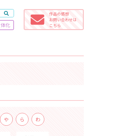
作品の感想
お問い合わせは
女体化
こちら
や
ら
わ