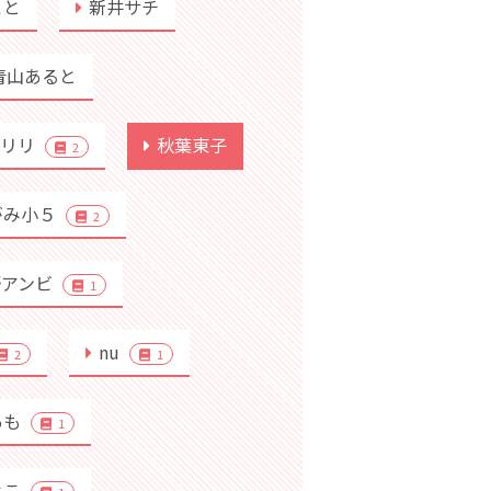
こと
新井サチ
青山あると
行リリ
秋葉東子
2
がみ小５
2
野アンビ
1
nu
2
1
あも
1
よこ