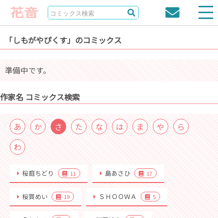
「しもがやぴくす」のコミックス
準備中です。
作家名 コミックス検索
あ
か
さ
た
な
は
ま
や
ら
わ
桜庭ちどり
島あさひ
11
17
桜賀めい
ＳＨＯＯＷＡ
19
5