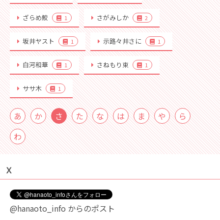
ざらめ鮫
さがみしか
1
2
坂井ヤスト
示路々井さに
1
1
白河和華
さねもり束
1
1
ササ木
1
あ
か
さ
た
な
は
ま
や
ら
わ
Ｘ
@hanaoto_info からのポスト