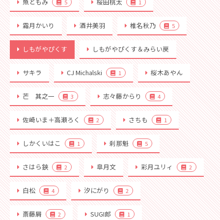
魚ともみ
桜田桃太
5
1
霜月かいり
酒井美羽
椎名秋乃
5
しもがやぴくす
しもがやぴくす＆みらい戻
サキラ
CJ Michalski
桜木あやん
1
芒 其之一
志々藤からり
3
4
佐崎いま＋高瀬ろく
さちも
2
1
しかくいはこ
刹那魁
1
5
さはら鋏
皐月文
彩月ユリィ
2
2
白松
汐にがり
4
2
斎藤屑
SUGI郎
2
1