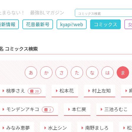
止まらない！ 最強BLマガジン
最新情報
花音最新号
kyapi!web
コミックス
名 コミックス検索
あ
か
さ
た
な
は
ま
桃季さえ
松本花
村上左知
20
モンデンアキコ
本仁戻
三池ろむこ
2
みなみ恵夢
水上シン
南野ましろ
松