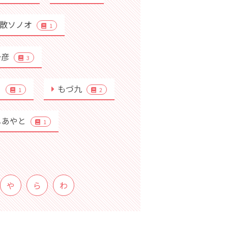
散ソノオ
1
一彦
3
こ
もづ九
1
2
しあやと
1
や
ら
わ