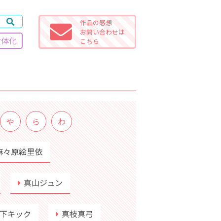
作品の感想
お問い合わせは
女体化
こちら
や
ら
わ
麻々原絵里依
真山ジュン
下キック
真枝真弓