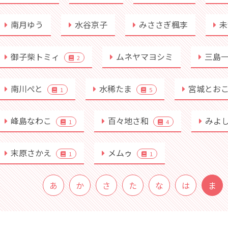
南月ゆう
水谷京子
みささぎ楓李
未
御子柴トミィ
ムネヤマヨシミ
三島
2
南川ぺと
水稀たま
宮城とお
1
5
峰島なわこ
百々地さ和
みよ
1
4
末原さかえ
メムゥ
1
1
あ
か
さ
た
な
は
ま