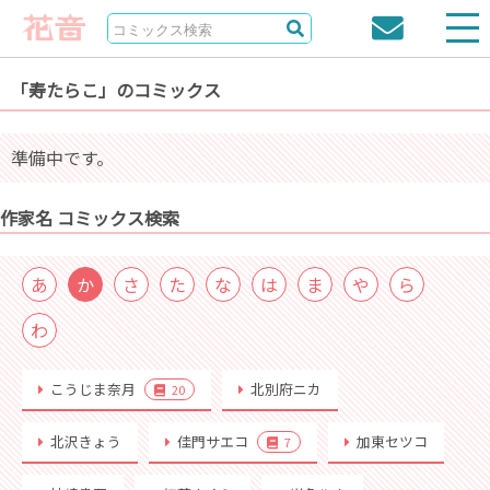
「寿たらこ」のコミックス
準備中です。
作家名 コミックス検索
あ
か
さ
た
な
は
ま
や
ら
わ
こうじま奈月
北別府ニカ
20
北沢きょう
佳門サエコ
加東セツコ
7