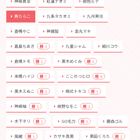
神崎貴至
紅蓮ナオミ
紺色ルナ
寿たらこ
九条タカオミ
九州男児
香鳴やこ
神鏡智
金丸マキ
嘉島ちあき
九重シャム
絹川コウ
3
倉橋トモ
黒木めぐみ
1
2
来栖ハイジ
ここのつヒロ
7
6
黒木えぬこ
桐式トキコ
1
1
神崎柚
紺野なをこ
1
1
木下ネリ
GO毛力
鹿森ゴル
1
1
風緒
カザキ真黒
黒田くろた
1
2