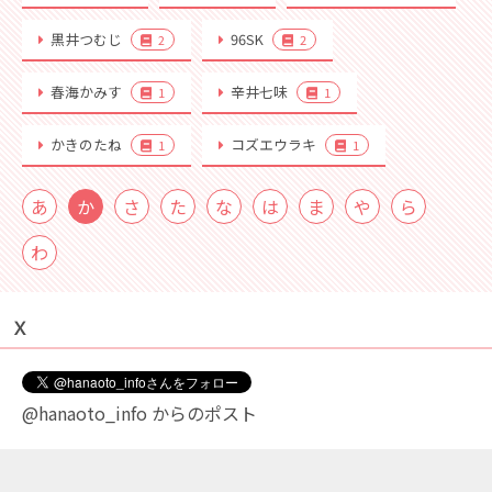
黒井つむじ
96SK
2
2
春海かみす
辛井七味
1
1
かきのたね
コズエウラキ
1
1
あ
か
さ
た
な
は
ま
や
ら
わ
Ｘ
@hanaoto_info からのポスト