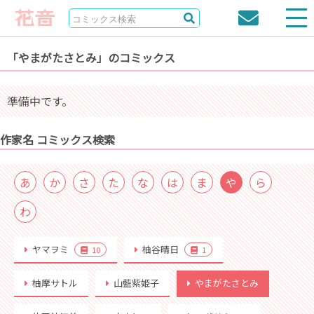
「やまがたさとみ」のコミックス
準備中です。
作家名 コミックス検索
あ
か
さ
た
な
は
ま
や
ら
わ
ヤマヲミ
柚谷晴日
10
1
柚摩サトル
山藍紫姫子
やまがたさとみ