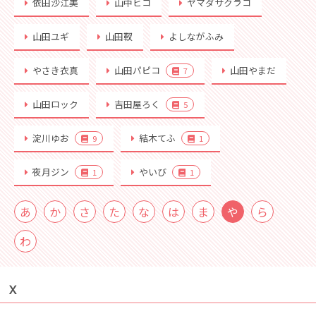
依田沙江美
山中ヒコ
ヤマダサクラコ
山田ユギ
山田靫
よしながふみ
やさき衣真
山田パピコ
山田やまだ
7
山田ロック
吉田屋ろく
5
淀川ゆお
結木てふ
9
1
夜月ジン
やいび
1
1
あ
か
さ
た
な
は
ま
や
ら
わ
Ｘ