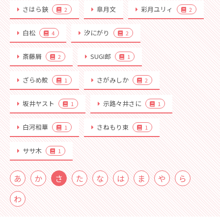
さはら鋏
皐月文
彩月ユリィ
2
2
白松
汐にがり
4
2
斎藤屑
SUGI郎
2
1
ざらめ鮫
さがみしか
1
2
坂井ヤスト
示路々井さに
1
1
白河和華
さねもり束
1
1
ササ木
1
あ
か
さ
た
な
は
ま
や
ら
わ