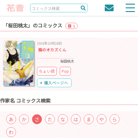
「桜田桃太」のコミックス
1
2016年10月28日
隣のオカズくん
桜田桃太
ちょい読
Pop
購入ページへ
作家名 コミックス検索
あ
か
さ
た
な
は
ま
や
ら
わ