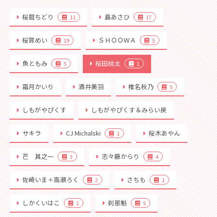
桜庭ちどり
島あさひ
11
17
桜賀めい
ＳＨＯＯＷＡ
19
5
魚ともみ
桜田桃太
5
1
霜月かいり
酒井美羽
椎名秋乃
5
しもがやぴくす
しもがやぴくす＆みらい戻
サキラ
CJ Michalski
桜木あやん
1
芒 其之一
志々藤からり
3
4
佐崎いま＋高瀬ろく
さちも
2
1
しかくいはこ
刹那魁
1
5