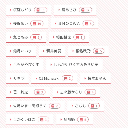
桜庭ちどり
島あさひ
11
17
桜賀めい
ＳＨＯＯＷＡ
19
5
魚ともみ
桜田桃太
5
1
霜月かいり
酒井美羽
椎名秋乃
5
しもがやぴくす
しもがやぴくす＆みらい戻
サキラ
CJ Michalski
桜木あやん
1
芒 其之一
志々藤からり
3
4
佐崎いま＋高瀬ろく
さちも
2
1
しかくいはこ
刹那魁
1
5