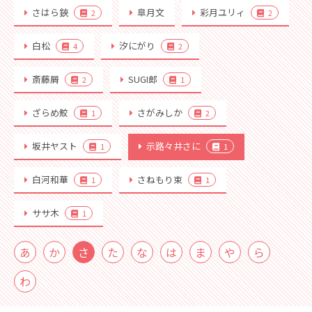
さはら鋏
皐月文
彩月ユリィ
2
2
白松
汐にがり
4
2
斎藤屑
SUGI郎
2
1
ざらめ鮫
さがみしか
1
2
坂井ヤスト
示路々井さに
1
1
白河和華
さねもり束
1
1
ササ木
1
あ
か
さ
た
な
は
ま
や
ら
わ