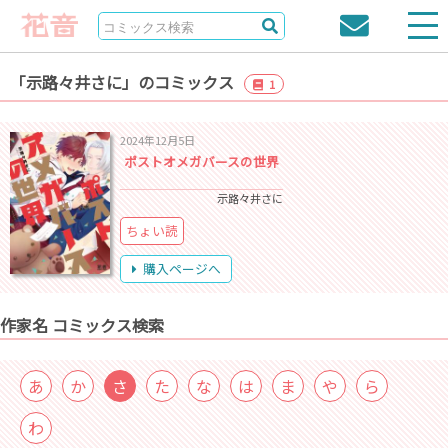
「示路々井さに」のコミックス
1
2024年12月5日
ポストオメガバースの世界
示路々井さに
ちょい読
購入ページへ
作家名 コミックス検索
あ
か
さ
た
な
は
ま
や
ら
わ