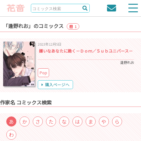
「逢野れお」のコミックス
1
2023年12月5日
嫌いなあなたに跪く－Ｄｏｍ／Ｓｕｂユニバース－
逢野れお
Pop
購入ページへ
作家名 コミックス検索
あ
か
さ
た
な
は
ま
や
ら
わ