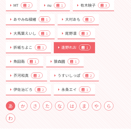
MT
nu
有木映子
2
1
3
あやみね稜緒
大村あも
1
1
大馬葉えいし
尾野凛
1
3
折紙ちよこ
逢野れお
1
1
魚田南
狼森圓
1
1
芥河和真
うすいしっぽ
2
2
伊佐治どろ
永条エイ
2
1
あ
か
さ
た
な
は
ま
や
ら
わ