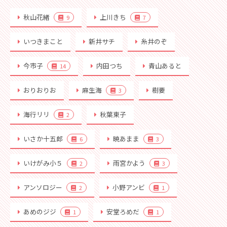
秋山花緒
上川きち
9
7
いつきまこと
新井サチ
糸井のぞ
今市子
内田つち
青山あると
14
おりおりお
麻生海
樹要
3
海行リリ
秋葉東子
2
いさか十五郎
暁あまま
6
3
いけがみ小５
雨宮かよう
2
3
アンソロジー
小野アンビ
2
1
あめのジジ
安堂ろめだ
1
1