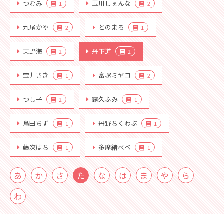
つむみ
玉川しぇんな
1
2
九尾かや
とのまろ
2
1
東野海
丹下道
2
2
宝井さき
富塚ミヤコ
1
2
つし子
露久ふみ
2
1
鳥田ちず
丹野ちくわぶ
1
1
藤次はち
多摩緒べべ
1
1
あ
か
さ
た
な
は
ま
や
ら
わ