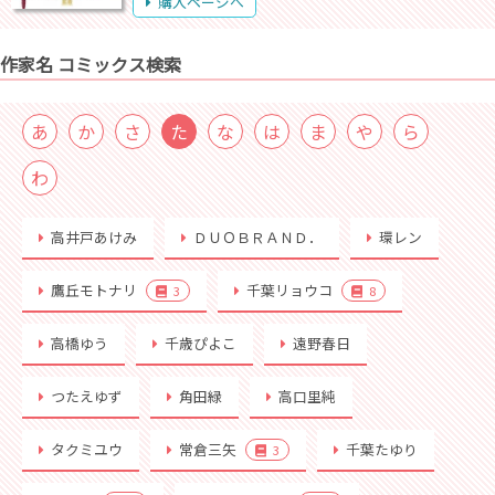
購入ページへ
作家名 コミックス検索
あ
か
さ
た
な
は
ま
や
ら
わ
高井戸あけみ
ＤＵＯＢＲＡＮＤ．
環レン
鷹丘モトナリ
千葉リョウコ
3
8
高橋ゆう
千歳ぴよこ
遠野春日
つたえゆず
角田緑
高口里純
タクミユウ
常倉三矢
千葉たゆり
3