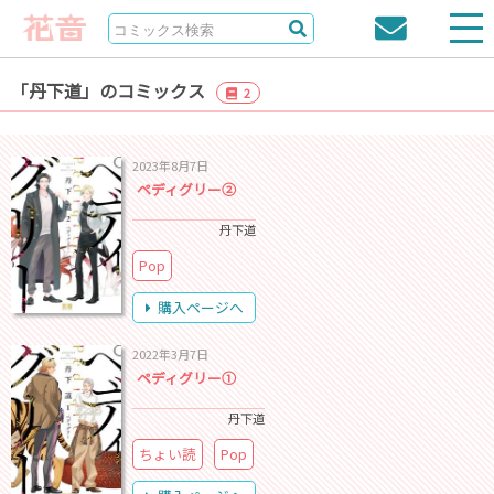
「丹下道」のコミックス
2
2023年8月7日
ペディグリー②
丹下道
Pop
購入ページへ
2022年3月7日
ペディグリー①
丹下道
ちょい読
Pop