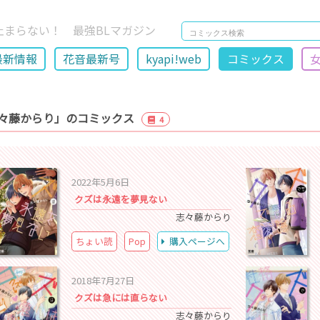
止まらない！ 最強BLマガジン
最新情報
花音最新号
kyapi!web
コミックス
々藤からり」のコミックス
4
2022年5月6日
クズは永遠を夢見ない
志々藤からり
ちょい読
Pop
購入ページへ
2018年7月27日
クズは急には直らない
志々藤からり