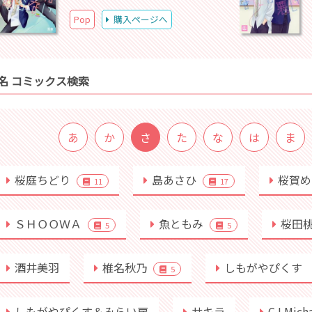
Pop
購入ページへ
名 コミックス検索
あ
か
さ
た
な
は
ま
桜庭ちどり
島あさひ
桜賀
11
17
ＳＨＯＯＷＡ
魚ともみ
桜田
5
5
酒井美羽
椎名秋乃
しもがやぴくす
5
しもがやぴくす＆みらい戻
サキラ
CJ Mich