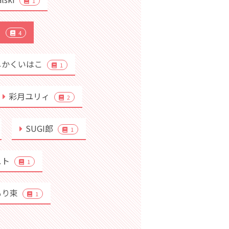
1
り
4
しかくいはこ
1
彩月ユリィ
2
SUGI郎
1
スト
1
もり束
1