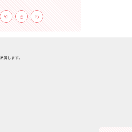
や
ら
わ
帰属します。