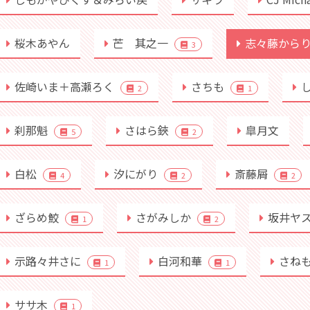
桜木あやん
芒 其之一
志々藤から
3
佐崎いま＋高瀬ろく
さちも
2
1
刹那魁
さはら鋏
皐月文
5
2
白松
汐にがり
斎藤屑
4
2
2
ざらめ鮫
さがみしか
坂井ヤ
1
2
示路々井さに
白河和華
さね
1
1
ササ木
1