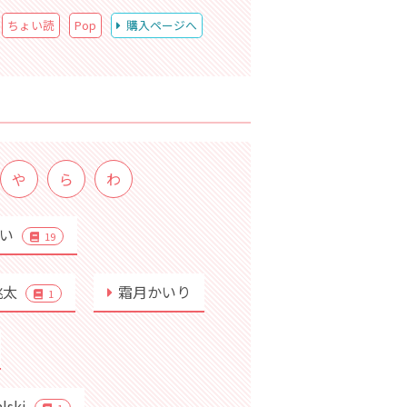
ちょい読
Pop
購入ページへ
や
ら
わ
めい
19
桃太
霜月かいり
1
alski