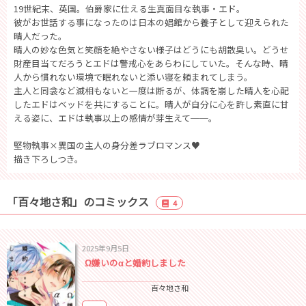
19世紀末、英国。伯爵家に仕える生真面目な執事・エド。
彼がお世話する事になったのは日本の娼館から養子として迎えられた
晴人だった。
晴人の妙な色気と笑顔を絶やさない様子はどうにも胡散臭い。どうせ
財産目当てだろうとエドは警戒心をあらわにしていた。そんな時、晴
人から慣れない環境で眠れないと添い寝を頼まれてしまう。
主人と同衾など滅相もないと一度は断るが、体調を崩した晴人を心配
したエドはベッドを共にすることに。晴人が自分に心を許し素直に甘
える姿に、エドは執事以上の感情が芽生えて──。
堅物執事×異国の主人の身分差ラブロマンス♥
描き下ろしつき。
「百々地さ和」のコミックス
4
2025年9月5日
Ω嫌いのαと婚約しました
百々地さ和