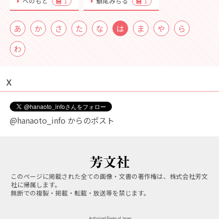
べのもと
鰤尾みちる
1
1
あ
か
さ
た
な
は
ま
や
ら
わ
Ｘ
@hanaoto_info からのポスト
このページに掲載された全ての画像・文書の著作権は、株式会社芳文
社に帰属します。
無断での複製・掲載・転載・放送等を禁じます。