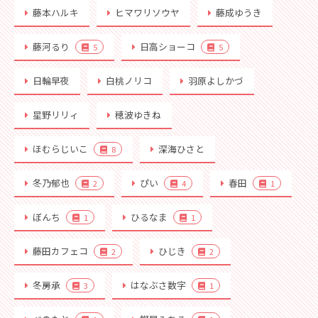
藤本ハルキ
ヒマワリソウヤ
藤成ゆうき
藤河るり
日高ショーコ
5
5
日輪早夜
白桃ノリコ
羽原よしかづ
星野リリィ
穂波ゆきね
ほむらじいこ
深海ひさと
8
冬乃郁也
ぴい
春田
2
4
1
ぼんち
ひるなま
1
1
藤田カフェコ
ひじき
2
2
冬房承
はなぶさ数字
3
1