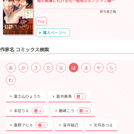
咥え絵筆に化ける花―昭和ポルノグラフ録―
百々地さ和
Pop
購入ページへ
作家名 コミックス検索
あ
か
さ
た
な
は
ま
や
ら
わ
富士山ひょうた
葛井美鳥
2
本庄りえ
藤崎こう
4
14
春野アヒル
深井結己
文月あつよ
1