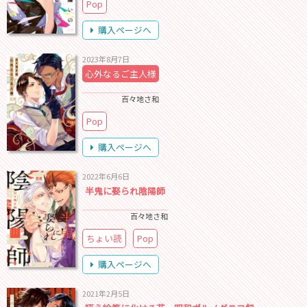
Pop
購入ページへ
2023年8月7日
心外なるご主人様
百々地さ和
Pop
購入ページへ
2022年6月6日
半鬼に娶られ陰陽師
百々地さ和
ちょい読
Pop
購入ページへ
2021年2月5日