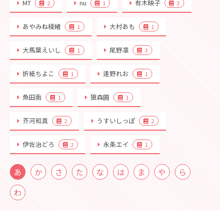
MT
nu
有木映子
2
1
3
あやみね稜緒
大村あも
1
1
大馬葉えいし
尾野凛
1
3
折紙ちよこ
逢野れお
1
1
魚田南
狼森圓
1
1
芥河和真
うすいしっぽ
2
2
伊佐治どろ
永条エイ
2
1
あ
か
さ
た
な
は
ま
や
ら
わ