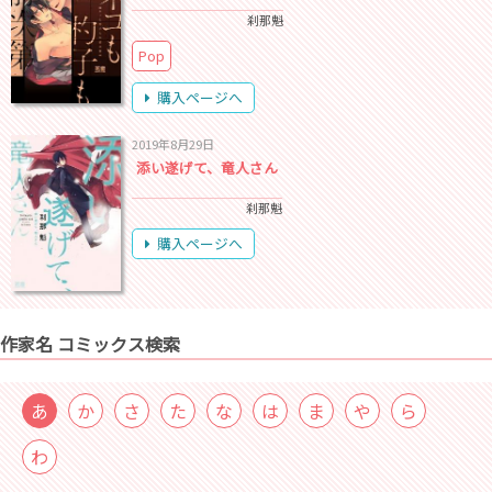
刹那魁
Pop
購入ページへ
2019年8月29日
添い遂げて、竜人さん
刹那魁
購入ページへ
作家名 コミックス検索
あ
か
さ
た
な
は
ま
や
ら
わ