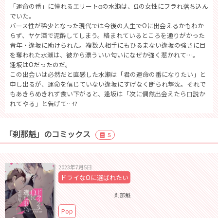
「運命の番」に憧れるエリートαの水瀬は、Ωの女性にフラれ落ち込ん
でいた。
バース性が稀少となった現代では今後の人生でΩに出会えるかもわか
らず、ヤケ酒で泥酔してしまう。絡まれているところを通りがかった
青年・逢坂に助けられた。複数人相手にもひるまない逢坂の強さに目
を奪われた水瀬は、彼から漂ういい匂いになぜか強く惹かれて…。
逢坂はΩだったのだ。
この出会いは必然だと直感した水瀬は「君の運命の番になりたい」と
申し出るが、運命を信じていない逢坂にすげなく断られ撃沈。それで
もあきらめきれず食い下がると、逢坂は「次に偶然出会えたら口説か
れてやる」と告げて…!?
「刹那魁」のコミックス
5
2023年7月5日
ドライなΩに選ばれたい
刹那魁
Pop