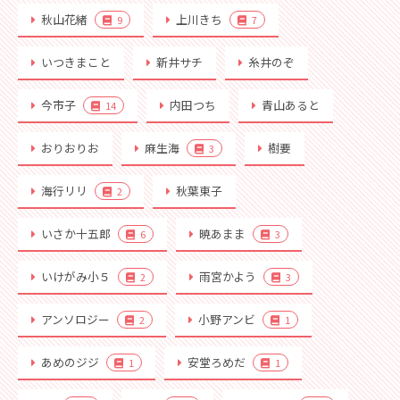
秋山花緒
上川きち
9
7
いつきまこと
新井サチ
糸井のぞ
今市子
内田つち
青山あると
14
おりおりお
麻生海
樹要
3
海行リリ
秋葉東子
2
いさか十五郎
暁あまま
6
3
いけがみ小５
雨宮かよう
2
3
アンソロジー
小野アンビ
2
1
あめのジジ
安堂ろめだ
1
1