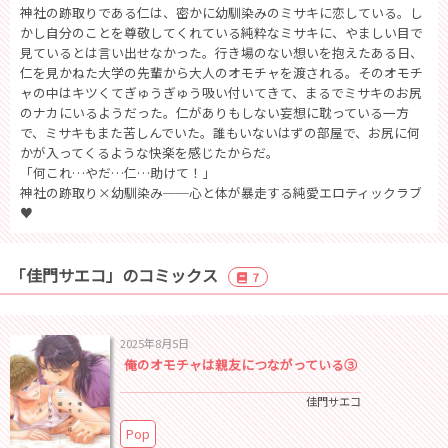
神社の跡取りである仁は、密かに幼馴染みのミサキに恋している。し
かし自分のことを尊敬してくれている純粋なミサキに、やましい目で
見ているとは言い出せなかった。行き場のない想いを抱えたある日、
仁を見かねた大学の先輩から大人のオモチャを渡される。そのオモチ
ャの中はキツくてぎゅうぎゅう吸い付いてきて、まるでミサキのお尻
のナカにいるようだった。仁がありもしない妄想に耽っている一方
で、ミサキもまた苦しんでいた。誰もいないはずの部屋で、お尻に何
かが入ってくるような快楽を感じたからだ。
「何これ…やだ…仁…助けて！」
神社の跡取り×幼馴染み──心と体が暴走する純愛エロティックラブ
♥
「佳門サエコ」のコミックス
7
2025年8月5日
俺のオモチャは親友につながっている③
佳門サエコ
Pop