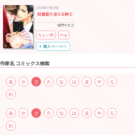
2015年7月29日
試着室の淫らな紳士
佳門サエコ
ちょい読
Pop
購入ページへ
作家名 コミックス検索
あ
か
さ
た
な
は
ま
や
ら
わ
あ
か
さ
た
な
は
ま
や
ら
わ