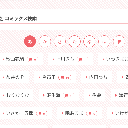
名 コミックス検索
あ
か
さ
た
な
は
ま
秋山花緒
上川きち
いつきま
9
7
糸井のぞ
今市子
内田つち
14
おりおりお
麻生海
樹要
海
3
いさか十五郎
暁あまま
いけ
6
3