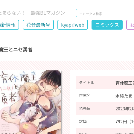
止まらない！ 最強BLマガジン
最新情報
花音最新号
kyapi!web
コミックス
魔王とニセ勇者
タイトル
育休魔王
作家名
水稀たま
発売日
2023年2
定価
792円（
ISBN