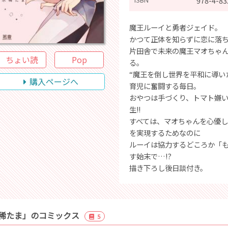
978-4-83
魔王ルーイと勇者ジェイド。
かつて正体を知らずに恋に落
片田舎で未来の魔王マオちゃ
ちょい読
Pop
る。
“魔王を倒し世界を平和に導い
購入ページへ
育児に奮闘する毎日。
おやつは手づくり、トマト嫌
生!!
すべては、マオちゃんを心優
を実現するためなのに
ルーイは協力するどころか「
す始末で…!?
描き下ろし後日談付き。
稀たま」のコミックス
5