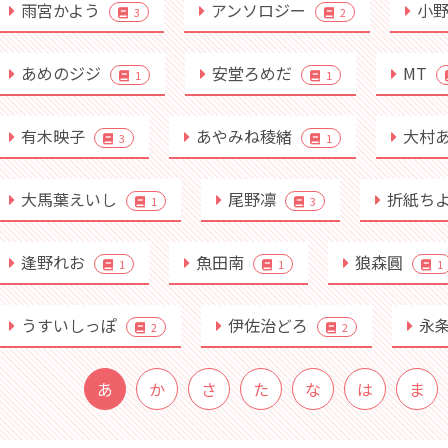
雨宮かよう
アンソロジー
小
3
2
あめのジジ
安堂ろめだ
MT
1
1
有木映子
あやみね稜緒
大村
3
1
大馬葉えいし
尾野凛
折紙ち
1
3
逢野れお
魚田南
狼森圓
1
1
1
うすいしっぽ
伊佐治どろ
永
2
2
あ
か
さ
た
な
は
ま