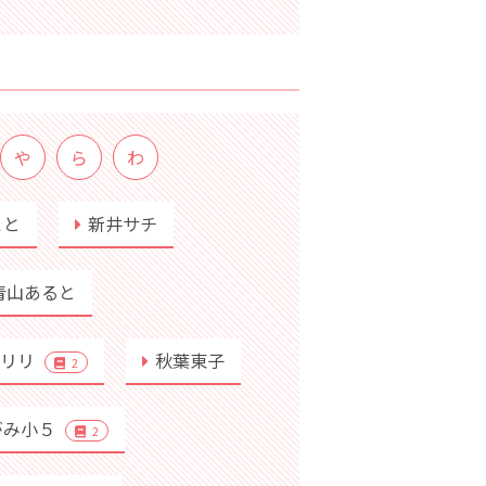
や
ら
わ
こと
新井サチ
青山あると
行リリ
秋葉東子
2
がみ小５
2