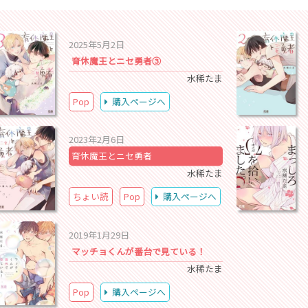
2025年5月2日
育休魔王とニセ勇者③
水稀たま
Pop
購入ページへ
2023年2月6日
育休魔王とニセ勇者
水稀たま
ちょい読
Pop
購入ページへ
2019年1月29日
マッチョくんが番台で見ている！
水稀たま
Pop
購入ページへ