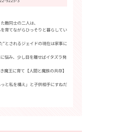
22-9225-3
ちた敵同士の二人は、
んを育てながらひっそりと暮らしてい
た”とされるジェイドの現在は家事に
いに悩み、少し目を離せばイタズラ発
しき魔王に育て【人間と魔族の共存】
もっと私を構え」と子供相手にすねだ