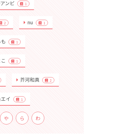
野アンビ
1
nu
2
1
あも
1
よこ
1
芥河和真
2
条エイ
1
や
ら
わ