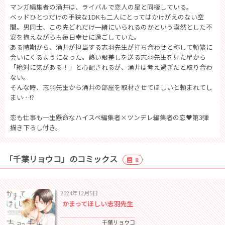
マンガ編集者の涌井は、ライバルで恋人の星と同棲している。
ベッドひとつだけの手狭な1DKも二人にとってはかけがえのない空
間。男同士、この先どれだけ一緒にいられるのかという漠然とした不
安を抱えながらも毎日幸せに過ごしていた。
ある時期から、涌井が担当する志羽先生が打ち合わせと称して頻繁に
会いにくるようになった。熱い眼差しを送る志羽先生を見た星から
「絶対に気がある！」と心配されるが、涌井は考え過ぎだと取り合わ
ない。
そんな時、志羽先生から涌井の部屋を取材させてほしいと頼まれてし
まい…!?
恋も仕事も一生懸命なハイスペ編集者×ツンデレ編集者の恋♥第3弾
描き下ろし付き。
「千葉リョウコ」のコミックス
8
2024年12月5日
かまってほしい志羽先生
千葉リョウコ