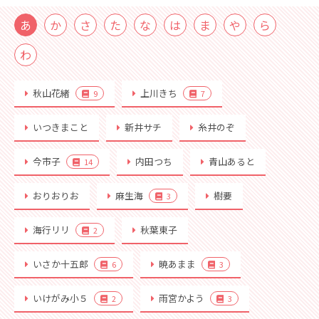
あ
か
さ
た
な
は
ま
や
ら
わ
秋山花緒
上川きち
9
7
いつきまこと
新井サチ
糸井のぞ
今市子
内田つち
青山あると
14
おりおりお
麻生海
樹要
3
海行リリ
秋葉東子
2
いさか十五郎
暁あまま
6
3
いけがみ小５
雨宮かよう
2
3