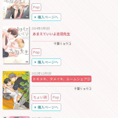
Pop
購入ページへ
2024年3月5日
あまえていいよ志羽先生
千葉リョウコ
Pop
購入ページへ
2022年11月5日
トキメキ、タメイキ、ルームシェア③
千葉リョウコ
ちょい読
Pop
購入ページへ