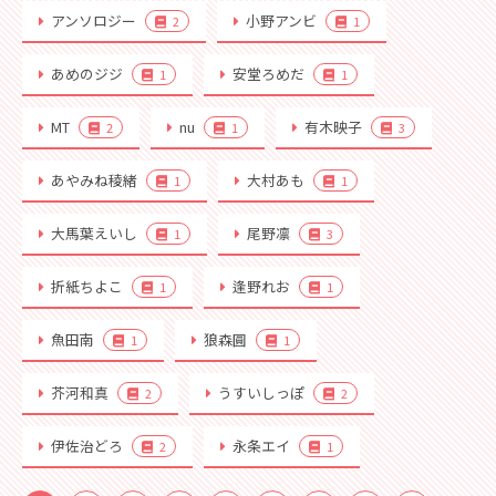
アンソロジー
小野アンビ
2
1
あめのジジ
安堂ろめだ
1
1
MT
nu
有木映子
2
1
3
あやみね稜緒
大村あも
1
1
大馬葉えいし
尾野凛
1
3
折紙ちよこ
逢野れお
1
1
魚田南
狼森圓
1
1
芥河和真
うすいしっぽ
2
2
伊佐治どろ
永条エイ
2
1