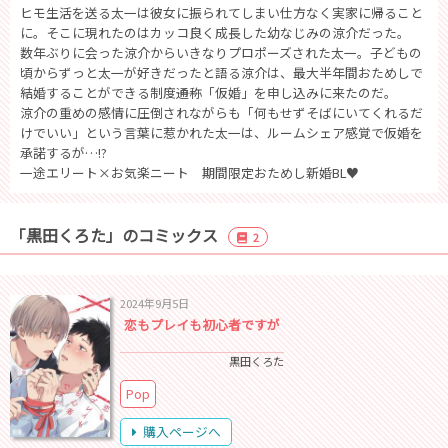
ヒモ生活を送る太一は彼女に振られてしまい仕方なく実家に帰ること
に。そこに現れたのはカッコ良く成長した幼なじみの涼介だった。
数年ぶりに会った涼介からいきなりプロポーズされた太一。子どもの
頃からずっと太一が好きだったと語る涼介は、最大半年間おためしで
結婚することができる制度――通称「仮婚」を申し込みに来たのだ。
涼介の重めの感情に圧倒されながらも「何もせずそばにいてくれるだ
けでいい」という言葉に惹かれた太一は、ルームシェア感覚で仮婚を
承諾するが…!?
一途エリート×お気楽ニート 期間限定おためし新婚BL♥
「黒田くろた」のコミックス
2
2024年9月5日
恋もプレイも初心者ですが
黒田くろた
Pop
購入ページへ