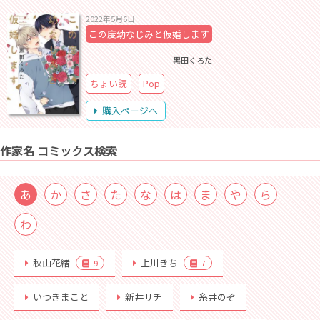
2022年5月6日
この度幼なじみと仮婚します
黒田くろた
ちょい読
Pop
購入ページへ
作家名 コミックス検索
あ
か
さ
た
な
は
ま
や
ら
わ
秋山花緒
上川きち
9
7
いつきまこと
新井サチ
糸井のぞ