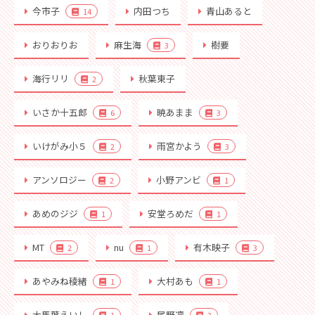
今市子
内田つち
青山あると
14
おりおりお
麻生海
樹要
3
海行リリ
秋葉東子
2
いさか十五郎
暁あまま
6
3
いけがみ小５
雨宮かよう
2
3
アンソロジー
小野アンビ
2
1
あめのジジ
安堂ろめだ
1
1
MT
nu
有木映子
2
1
3
あやみね稜緒
大村あも
1
1
大馬葉えいし
尾野凛