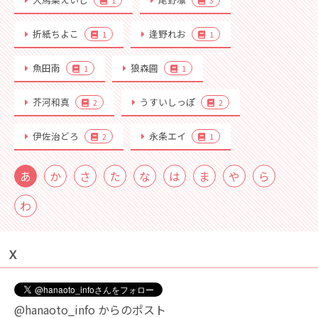
1
3
折紙ちよこ
逢野れお
1
1
魚田南
狼森圓
1
1
芥河和真
うすいしっぽ
2
2
伊佐治どろ
永条エイ
2
1
あ
か
さ
た
な
は
ま
や
ら
わ
Ｘ
@hanaoto_info からのポスト