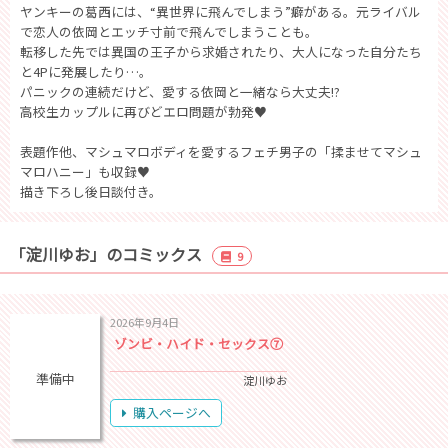
ヤンキーの葛西には、“異世界に飛んでしまう”癖がある。元ライバル
で恋人の依岡とエッチ寸前で飛んでしまうことも。
転移した先では異国の王子から求婚されたり、大人になった自分たち
と4Pに発展したり…。
パニックの連続だけど、愛する依岡と一緒なら大丈夫!?
高校生カップルに再びどエロ問題が勃発♥
表題作他、マシュマロボディを愛するフェチ男子の「揉ませてマシュ
マロハニー」も収録♥
描き下ろし後日談付き。
「淀川ゆお」のコミックス
9
2026年9月4日
ゾンビ・ハイド・セックス⑦
準備中
淀川ゆお
購入ページへ