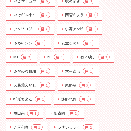
いさか十五郎
暁あまま
6
3
いけがみ小５
雨宮かよう
2
3
アンソロジー
小野アンビ
2
1
あめのジジ
安堂ろめだ
1
1
MT
nu
有木映子
2
1
3
あやみね稜緒
大村あも
1
1
大馬葉えいし
尾野凛
1
3
折紙ちよこ
逢野れお
1
1
魚田南
狼森圓
1
1
芥河和真
うすいしっぽ
2
2