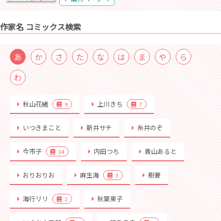
作家名 コミックス検索
あ
か
さ
た
な
は
ま
や
ら
わ
秋山花緒
上川きち
9
7
いつきまこと
新井サチ
糸井のぞ
今市子
内田つち
青山あると
14
おりおりお
麻生海
樹要
3
海行リリ
秋葉東子
2