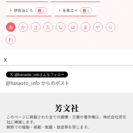
伊佐治どろ
永条エイ
2
1
あ
か
さ
た
な
は
ま
や
ら
わ
Ｘ
@hanaoto_info からのポスト
このページに掲載された全ての画像・文書の著作権は、株式会社芳文
社に帰属します。
無断での複製・掲載・転載・放送等を禁じます。