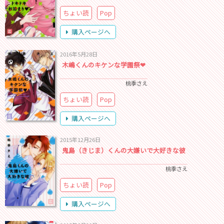
ちょい読
Pop
購入ページへ
2016年5月28日
木嶋くんのキケンな学園祭❤
桃季さえ
ちょい読
Pop
購入ページへ
2015年12月26日
鬼島（きじま）くんの大嫌いで大好きな彼
桃季さえ
ちょい読
Pop
購入ページへ