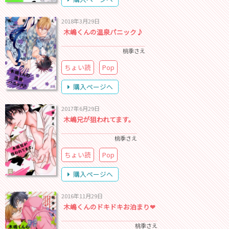
2018年3月29日
木嶋くんの温泉パニック♪
桃季さえ
ちょい読
Pop
購入ページへ
2017年6月29日
木嶋兄が狙われてます。
桃季さえ
ちょい読
Pop
購入ページへ
2016年11月29日
木嶋くんのドキドキお泊まり❤
桃季さえ