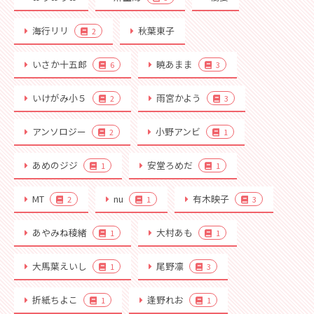
海行リリ
秋葉東子
2
いさか十五郎
暁あまま
6
3
いけがみ小５
雨宮かよう
2
3
アンソロジー
小野アンビ
2
1
あめのジジ
安堂ろめだ
1
1
MT
nu
有木映子
2
1
3
あやみね稜緒
大村あも
1
1
大馬葉えいし
尾野凛
1
3
折紙ちよこ
逢野れお
1
1