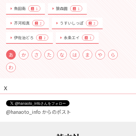
魚田南
狼森圓
1
1
芥河和真
うすいしっぽ
2
2
伊佐治どろ
永条エイ
2
1
あ
か
さ
た
な
は
ま
や
ら
わ
Ｘ
@hanaoto_info からのポスト