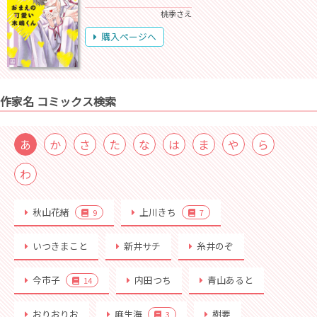
桃季さえ
購入ページへ
作家名 コミックス検索
あ
か
さ
た
な
は
ま
や
ら
わ
秋山花緒
上川きち
9
7
いつきまこと
新井サチ
糸井のぞ
今市子
内田つち
青山あると
14
おりおりお
麻生海
樹要
3