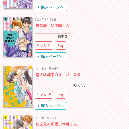
購入ページへ
2014年2月28日
僕の愛しい木嶋くん
桃季さえ
ちょい読
Pop
購入ページへ
2013年10月29日
恋人は年下のスーパースター
桃季さえ
ちょい読
Pop
購入ページへ
2013年5月29日
おまえの可愛い木嶋くん