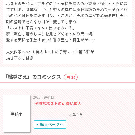
ホストの聖也は、亡き姉の子・天稀を恋人の小説家・桐生とともに育
てている。職業柄、子供と恋人の存在は極秘事項のためひっそりと互
いの心と身体を満たす日々。ところが、天稀の実父を名乗る市川天一
朗の登場でそんな毎日が一変してしまう。
「ホストに子育てなんて出来るのか？」
家に滞在し暮らしぶりを見さだめるという天一朗。
愛する天稀を手放すまいと誓う聖也と桐生だが…!?
人気作家×No.１美人ホストの子育てＢＬ第３弾♥
描き下ろし付き
「桃季さえ」のコミックス
20
2026年9月4日
子持ちホストの可愛い隣人
準備中
桃季さえ
購入ページへ