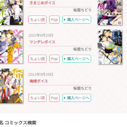
きまじめボイス
桜庭ちどり
ちょい読
Pop
購入ページへ
2015年6月29日
ツンデレボイス
桜庭ちどり
ちょい読
Pop
購入ページへ
2013年9月28日
俺様ボイス
桜庭ちどり
ちょい読
Pop
購入ページへ
名 コミックス検索