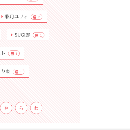
彩月ユリィ
2
SUGI郎
1
スト
1
もり束
1
や
ら
わ