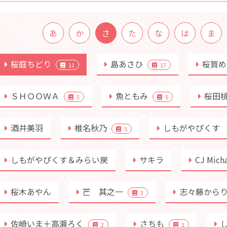
あ
か
さ
た
な
は
ま
桜庭ちどり
島あさひ
桜賀
11
17
ＳＨＯＯＷＡ
魚ともみ
桜田
5
5
酒井美羽
椎名秋乃
しもがやぴくす
5
しもがやぴくす＆みらい戻
サキラ
CJ Mich
桜木あやん
芒 其之一
志々藤から
3
佐崎いま＋高瀬ろく
さちも
2
1