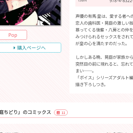
978-4-8322
声優の有馬 皇は、愛する者へ
恋人の歯科医・晃臣の激しい
慕ってくる後輩・八房との仲
Pop
みつけられるセックスをされ
が皇の心を満たすのだった。
購入ページへ
しかしある晩、晃臣が家族か
突然目の前に現れると、忘れ
まい──。
「ボイス」シリーズアダルト編第
描き下ろしつき。
庭ちどり」のコミックス
11