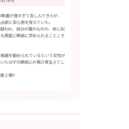
-9176-8
の執着が強すぎて苦しんできたが、
独占欲に安心感を覚えていた。
を疑われ、自分が誰のものか、体に刻
ても晃臣に執拗に求められることこそ
ら結婚を勧められているという女性が
ていたはずの嫉妬心が再び芽生えてし
２弾!!