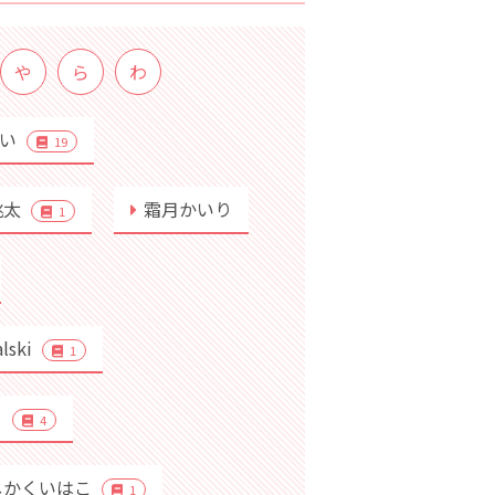
や
ら
わ
めい
19
桃太
霜月かいり
1
alski
1
り
4
しかくいはこ
1