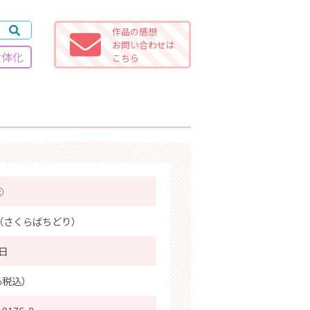
作品の感想
お問い合わせは
女体化
こちら
②
（さくらばちどり）
5日
％税込）