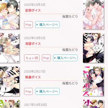
2025年10月3日
妄想ボイス
桜庭ちどり
Pop
購入ページへ
2022年10月5日
渇望ボイス
桜庭ちどり
ちょい読
Pop
購入ページへ
2020年2月27日
執着ボイス
桜庭ちどり
Pop
購入ページへ
2017年10月28日