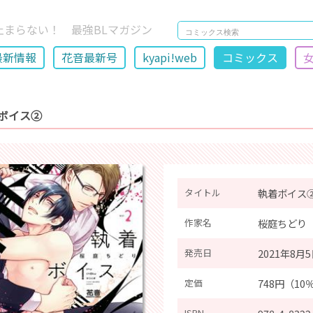
止まらない！ 最強BLマガジン
最新情報
花音最新号
kyapi!web
コミックス
ボイス②
タイトル
執着ボイス
作家名
桜庭ちどり
発売日
2021年8月
定価
748円（10
ISBN