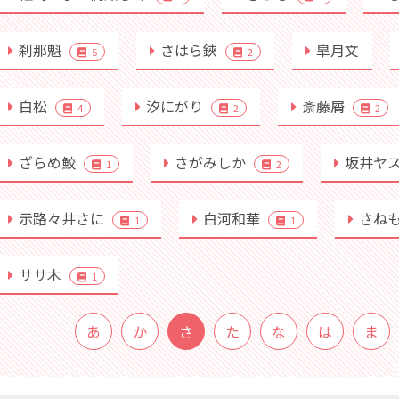
刹那魁
さはら鋏
皐月文
5
2
白松
汐にがり
斎藤屑
4
2
2
ざらめ鮫
さがみしか
坂井ヤ
1
2
示路々井さに
白河和華
さね
1
1
ササ木
1
あ
か
さ
た
な
は
ま