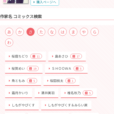
購入ページへ
作家名 コミックス検索
あ
か
さ
た
な
は
ま
や
ら
わ
桜庭ちどり
島あさひ
11
17
桜賀めい
ＳＨＯＯＷＡ
19
5
魚ともみ
桜田桃太
5
1
霜月かいり
酒井美羽
椎名秋乃
5
しもがやぴくす
しもがやぴくす＆みらい戻