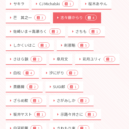
サキラ
CJ Michalski
桜木あやん
1
芒 其之一
志々藤からり
3
4
佐崎いま＋高瀬ろく
さちも
2
1
しかくいはこ
刹那魁
1
5
さはら鋏
皐月文
彩月ユリィ
2
2
白松
汐にがり
4
2
斎藤屑
SUGI郎
2
1
ざらめ鮫
さがみしか
1
2
坂井ヤスト
示路々井さに
1
1
白河和華
さねもり束
1
1