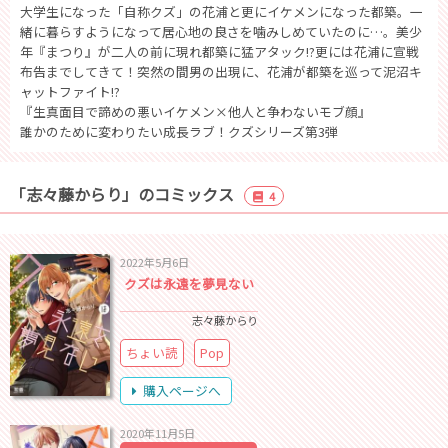
大学生になった「自称クズ」の花浦と更にイケメンになった都築。一
緒に暮らすようになって居心地の良さを噛みしめていたのに…。美少
年『まつり』が二人の前に現れ都築に猛アタック!?更には花浦に宣戦
布告までしてきて！突然の間男の出現に、花浦が都築を巡って泥沼キ
ャットファイト!?
『生真面目で諦めの悪いイケメン×他人と争わないモブ顔』
誰かのために変わりたい成長ラブ！クズシリーズ第3弾
「志々藤からり」のコミックス
4
2022年5月6日
クズは永遠を夢見ない
志々藤からり
ちょい読
Pop
購入ページへ
2020年11月5日