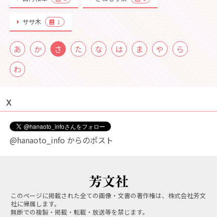
ササ木
1
あ
か
さ
た
な
は
ま
や
ら
わ
Ｘ
@hanaoto_info からのポスト
このページに掲載された全ての画像・文書の著作権は、株式会社芳文
社に帰属します。
無断での複製・掲載・転載・放送等を禁じます。