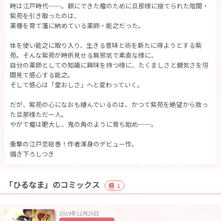
時は江戸時代──。額にできた瘤のために旦那様に捨てられた陰間・
紫苑を引き取ったのは、
薬種を育て藩に納めている薬師・能之だった。
体を使い能之に取り入り、生きる意味と術を新たに得ようとする紫
苑。そんな紫苑が時折見せる無邪気で素直な様に、
自分の薬師としての知識に興味を持つ様に、たくましさと健気さを垣
間見て感心する能之。
そして感心は「愛おしさ」へと変わっていく。
だが、紫苑の心になおも棲んでいるのは、かつて紫苑を絶望から救っ
た旦那様ただ一人。
やがて瘤は肥大し、鬼の角のように育ち始め──。
衝撃の江戸恋絵巻！作者渾身のデビュー作。
描き下ろしつき
「ひるなま」のコミックス
1
2019年12月26日