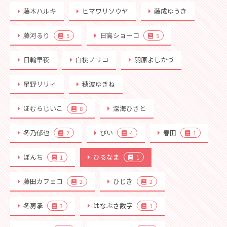
藤本ハルキ
ヒマワリソウヤ
藤成ゆうき
藤河るり
日高ショーコ
5
5
日輪早夜
白桃ノリコ
羽原よしかづ
星野リリィ
穂波ゆきね
ほむらじいこ
深海ひさと
8
冬乃郁也
ぴい
春田
2
4
1
ぼんち
ひるなま
1
1
藤田カフェコ
ひじき
2
2
冬房承
はなぶさ数字
3
1