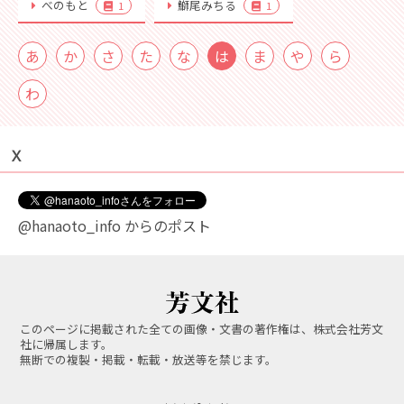
べのもと
鰤尾みちる
1
1
あ
か
さ
た
な
は
ま
や
ら
わ
Ｘ
@hanaoto_info からのポスト
このページに掲載された全ての画像・文書の著作権は、株式会社芳文
社に帰属します。
無断での複製・掲載・転載・放送等を禁じます。