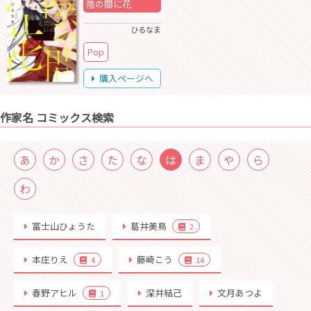
陰の間に花
ひるなま
Pop
購入ページへ
作家名 コミックス検索
あ
か
さ
た
な
は
ま
や
ら
わ
富士山ひょうた
葛井美鳥
2
本庄りえ
藤崎こう
4
14
春野アヒル
深井結己
文月あつよ
1