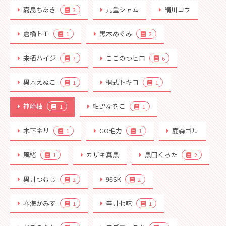
嘉島ちあき
九重シャム
絹川コウ
3
倉橋トモ
黒木めぐみ
1
2
来栖ハイジ
ここのつヒロ
7
6
黒木えぬこ
桐式トキコ
1
1
神崎柚
紺野なをこ
1
1
木下ネリ
GO毛力
鹿森ゴル
1
1
風緒
カザキ真黒
黒田くろた
1
2
黒井つむじ
96SK
2
2
春海かみす
辛井七味
1
1