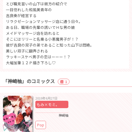
とび職見習いの山下は親方の紹介で
一目惚れした和風美青年の
吉良奏が経営する
リラクゼーションマッサージ店に通う日々。
ある日、職場の先輩の誘いでＨな男の娘
メイドマッサージ店を訪れると
そこにはリリーと名乗る小悪魔男子が！？
彼が吉良の双子の弟であること知った山下は悶絶。
美しい双子に翻弄される
ラッキースケベ男子の恋はーーー！？
大幅加筆１２Ｐ描き下ろし♡
「神崎柚」のコミックス
1
2019年6月27日
もみ×モミ。
神崎柚
Pop