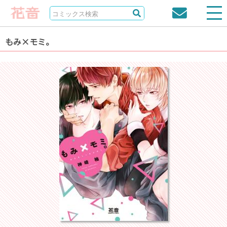
もみ×モミ。