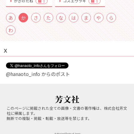
かきのたね
コズエウラキ
1
1
あ
か
さ
た
な
は
ま
や
ら
わ
Ｘ
@hanaoto_info からのポスト
このページに掲載された全ての画像・文書の著作権は、株式会社芳文
社に帰属します。
無断での複製・掲載・転載・放送等を禁じます。