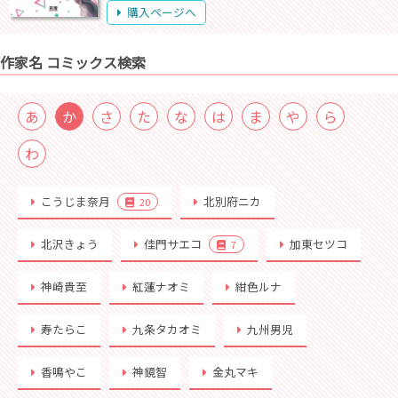
購入ページへ
作家名 コミックス検索
あ
か
さ
た
な
は
ま
や
ら
わ
こうじま奈月
北別府ニカ
20
北沢きょう
佳門サエコ
加東セツコ
7
神崎貴至
紅蓮ナオミ
紺色ルナ
寿たらこ
九条タカオミ
九州男児
香鳴やこ
神鏡智
金丸マキ