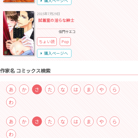
購入ページへ
2015年7月29日
試着室の淫らな紳士
佳門サエコ
ちょい読
Pop
購入ページへ
作家名 コミックス検索
あ
か
さ
た
な
は
ま
や
ら
わ
あ
か
さ
た
な
は
ま
や
ら
わ