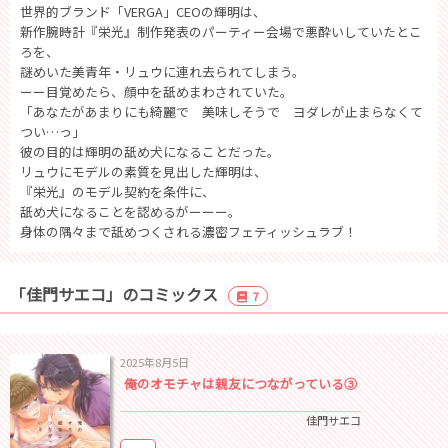
世界的ブランド「VERGA」CEOの輝明は、
新作腕時計『栄光』制作発表のパーティー会場で悪酔いしていたとこ
ろを、
謎めいた美青年・リュウに連れ去られてしまう。
ーー目覚めたら、顔中を舐めまわされていた。
「あなたがあまりにも綺麗で 美味しそうで ヨダレが止まらなくて
つい…っ」
彼の目的は輝明の舐め犬になることだった。
リュウにモデルの素質を見出した輝明は、
『栄光』のモデル契約を条件に、
舐め犬になることを認めるがーーー。
身体の隅々まで舐めつくされる濃密フェティッシュラブ！
「佳門サエコ」のコミックス
7
2025年8月5日
俺のオモチャは親友につながっている③
佳門サエコ