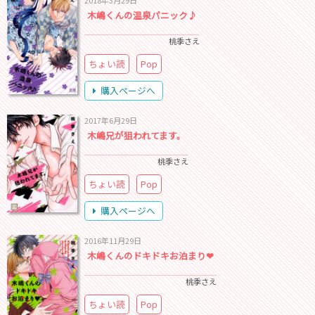
木嶋くんの温泉パニック♪
桃季さえ
ちょい読
Pop
購入ページへ
2017年6月29日
木嶋兄が狙われてます。
桃季さえ
ちょい読
Pop
購入ページへ
2016年11月29日
木嶋くんのドキドキお泊まり❤
桃季さえ
ちょい読
Pop