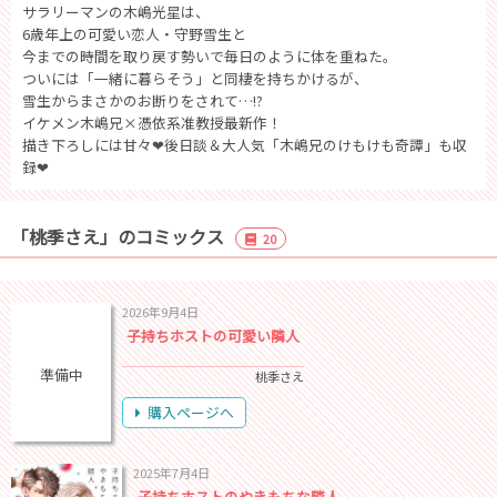
サラリーマンの木嶋光星は、
6歳年上の可愛い恋人・守野雪生と
今までの時間を取り戻す勢いで毎日のように体を重ねた。
ついには「一緒に暮らそう」と同棲を持ちかけるが、
雪生からまさかのお断りをされて…!?
イケメン木嶋兄×憑依系准教授最新作！
描き下ろしには甘々❤後日談＆大人気「木嶋兄のけもけも奇譚」も収
録❤
「桃季さえ」のコミックス
20
2026年9月4日
子持ちホストの可愛い隣人
準備中
桃季さえ
購入ページへ
2025年7月4日
子持ちホストのやきもちな隣人