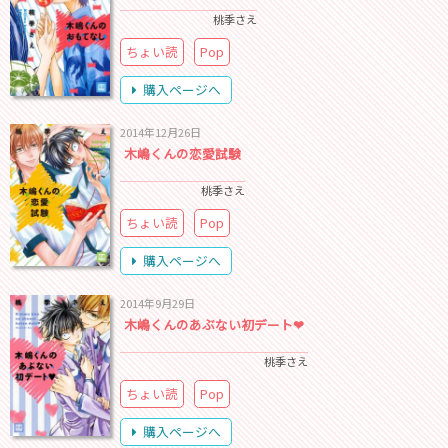
桃季さえ
ちょい読
Pop
購入ページへ
2014年12月26日
木嶋くんの恋愛試験
桃季さえ
ちょい読
Pop
購入ページへ
2014年9月29日
木嶋くんのあぶない初デート❤
桃季さえ
ちょい読
Pop
購入ページへ