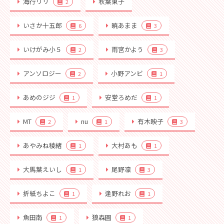
海行リリ
秋葉東子
2
いさか十五郎
暁あまま
6
3
いけがみ小５
雨宮かよう
2
3
アンソロジー
小野アンビ
2
1
あめのジジ
安堂ろめだ
1
1
MT
nu
有木映子
2
1
3
あやみね稜緒
大村あも
1
1
大馬葉えいし
尾野凛
1
3
折紙ちよこ
逢野れお
1
1
魚田南
狼森圓
1
1