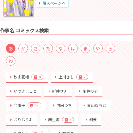
購入ページへ
作家名 コミックス検索
あ
か
さ
た
な
は
ま
や
ら
わ
秋山花緒
上川きち
9
7
いつきまこと
新井サチ
糸井のぞ
今市子
内田つち
青山あると
14
おりおりお
麻生海
樹要
3