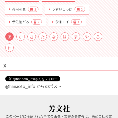
芥河和真
うすいしっぽ
2
2
伊佐治どろ
永条エイ
2
1
あ
か
さ
た
な
は
ま
や
ら
わ
Ｘ
@hanaoto_info からのポスト
このページに掲載された全ての画像・文書の著作権は、株式会社芳文