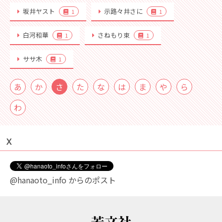
坂井ヤスト
示路々井さに
1
1
白河和華
さねもり束
1
1
ササ木
1
あ
か
さ
た
な
は
ま
や
ら
わ
Ｘ
@hanaoto_info からのポスト