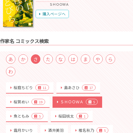
ＳＨＯＯＷＡ
購入ページへ
作家名 コミックス検索
あ
か
さ
た
な
は
ま
や
ら
わ
桜庭ちどり
島あさひ
11
17
桜賀めい
ＳＨＯＯＷＡ
19
5
魚ともみ
桜田桃太
5
1
霜月かいり
酒井美羽
椎名秋乃
5