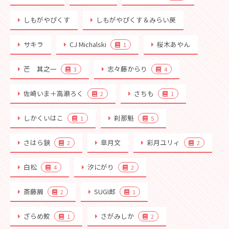
しもがやぴくす
しもがやぴくす＆みらい戻
サキラ
CJ Michalski
桜木あやん
1
芒 其之一
志々藤からり
3
4
佐崎いま＋高瀬ろく
さちも
2
1
しかくいはこ
刹那魁
1
5
さはら鋏
皐月文
彩月ユリィ
2
2
白松
汐にがり
4
2
斎藤屑
SUGI郎
2
1
ざらめ鮫
さがみしか
1
2