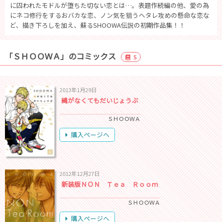
に囚われたモドルが堕ちた切ない恋とは…。表題作続編の他、愛の為
にネコ修行をするおバカな恋、ノン気を狙うヘタレ攻めの懸命な恋な
ど、描き下ろしを加え、蘇るSHOOWA伝説の初期作品集！！
「ＳＨＯＯＷＡ」のコミックス
5
2013年1月29日
縄がなくてもだいじょうぶ
ＳＨＯＯＷＡ
購入ページへ
2012年12月27日
新装版ＮＯＮ Ｔｅａ Ｒｏｏｍ
ＳＨＯＯＷＡ
購入ページへ