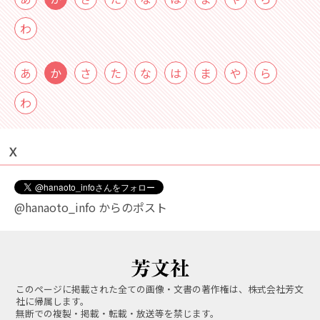
わ
あ
か
さ
た
な
は
ま
や
ら
わ
Ｘ
@hanaoto_info からのポスト
このページに掲載された全ての画像・文書の著作権は、株式会社芳文
社に帰属します。
無断での複製・掲載・転載・放送等を禁じます。