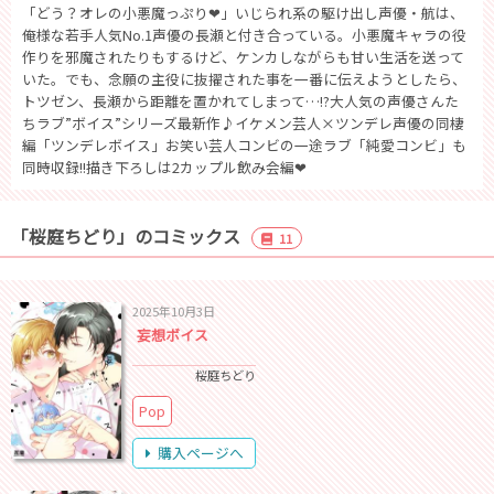
「どう？オレの小悪魔っぷり❤」いじられ系の駆け出し声優・航は、
俺様な若手人気No.1声優の長瀬と付き合っている。小悪魔キャラの役
作りを邪魔されたりもするけど、ケンカしながらも甘い生活を送って
いた。でも、念願の主役に抜擢された事を一番に伝えようとしたら、
トツゼン、長瀬から距離を置かれてしまって…!?大人気の声優さんた
ちラブ”ボイス”シリーズ最新作♪イケメン芸人×ツンデレ声優の同棲
編「ツンデレボイス」お笑い芸人コンビの一途ラブ「純愛コンビ」も
同時収録!!描き下ろしは2カップル飲み会編❤
「桜庭ちどり」のコミックス
11
2025年10月3日
妄想ボイス
桜庭ちどり
Pop
購入ページへ