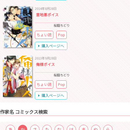
2014年8月28日
意地悪ボイス
桜庭ちどり
ちょい読
Pop
購入ページへ
2013年9月28日
俺様ボイス
桜庭ちどり
ちょい読
Pop
購入ページへ
作家名 コミックス検索
あ
か
さ
た
な
は
ま
や
ら