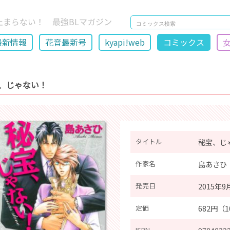
止まらない！ 最強BLマガジン
最新情報
花音最新号
kyapi!web
コミックス
、じゃない！
タイトル
秘宝、じ
作家名
島あさひ
発売日
2015年9
定価
682円（
ISBN