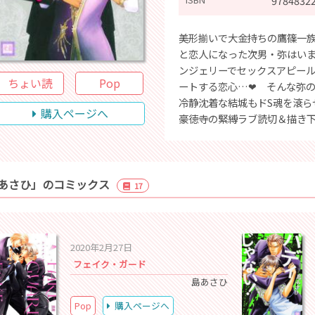
9784832
美形揃いで大金持ちの鷹篠一族
と恋人になった次男・弥はい
ンジェリーでセックスアピール
ちょい読
Pop
ートする恋心…❤ そんな弥
冷静沈着な結城もドS魂を滾ら
購入ページへ
豪徳寺の緊縛ラブ読切＆描き
あさひ」のコミックス
17
2020年2月27日
フェイク・ガード
島あさひ
Pop
購入ページへ