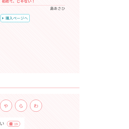
初めて、じゃない！
島あさひ
購入ページへ
や
ら
わ
めい
19