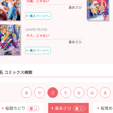
天国、じゃない
島あさひ
購入ページへ
2009年7月29日
キス、じゃない
島あさひ
購入ページへ
名 コミックス検索
あ
か
さ
た
な
は
ま
桜庭ちどり
島あさひ
桜賀
11
17