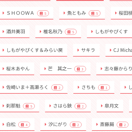
ＳＨＯＯＷＡ
魚ともみ
桜田
5
5
酒井美羽
椎名秋乃
しもがやぴくす
5
しもがやぴくす＆みらい戻
サキラ
CJ Mich
桜木あやん
芒 其之一
志々藤から
3
佐崎いま＋高瀬ろく
さちも
2
1
刹那魁
さはら鋏
皐月文
5
2
白松
汐にがり
斎藤屑
4
2
2