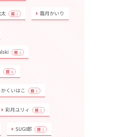
桃太
霜月かいり
1
alski
1
り
4
しかくいはこ
1
彩月ユリィ
2
SUGI郎
1