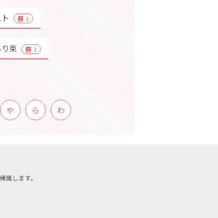
スト
1
もり束
1
や
ら
わ
帰属します。