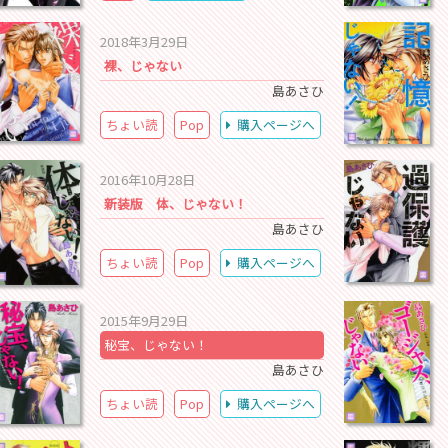
2018年3月29日
裸、じゃない
島あさひ
ちょい読
Pop
購入ページへ
2016年10月28日
新装版 体、じゃない！
島あさひ
ちょい読
Pop
購入ページへ
2015年9月29日
秘宝、じゃない！
島あさひ
ちょい読
Pop
購入ページへ