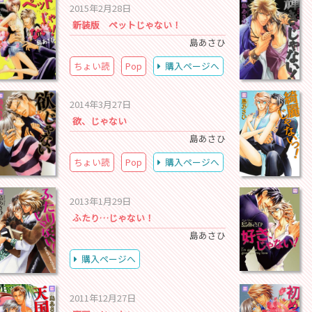
2015年2月28日
新装版 ペットじゃない！
島あさひ
ちょい読
Pop
購入ページへ
2014年3月27日
欲、じゃない
島あさひ
ちょい読
Pop
購入ページへ
2013年1月29日
ふたり…じゃない！
島あさひ
購入ページへ
2011年12月27日