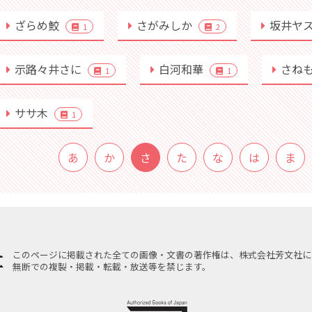
ざらめ鮫
さがみしか
坂井ヤ
1
2
示路々井さに
白河和華
さね
1
1
ササ木
1
あ
か
さ
た
な
は
ま
このページに掲載された全ての画像・文書の著作権は、株式会社芳文社に
無断での複製・掲載・転載・放送等を禁じます。