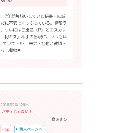
289482
。7年間片想いしていた秘書・結城
まだに不安でくすぶっている。極限ラ
、ついにはご出産（!?）とエスカレ
の「初キス」相手の出現に、いつもは
せていて…!!? 末弟・翔也と教師・
下ろし収録❤
2018年10月29日
バディじゃない！
島あさひ
Pop
購入ページへ