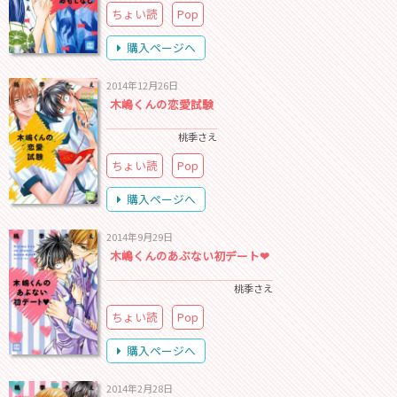
ちょい読
Pop
購入ページへ
2014年12月26日
木嶋くんの恋愛試験
桃季さえ
ちょい読
Pop
購入ページへ
2014年9月29日
木嶋くんのあぶない初デート❤
桃季さえ
ちょい読
Pop
購入ページへ
2014年2月28日