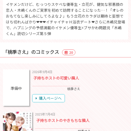
イケメンだけど、むっつりスケベな優等生・立花が、健気な邪悪顔の
恋人・木嶋くんのご実家を初めて訪問することになった…！「オレの
おもてなし楽しみにしてろよな♪」もう立花のカラダは期待と妄想で
はち切れんばかり❤❤❤イチャイチャＨ浴衣デート❤さらに木嶋兄登場
で、ハプニングの予感満載のイケメン優等生☓ブサかわ問題児「木嶋
くん」読切シリーズ第５弾
「桃季さえ」のコミックス
20
2026年9月4日
子持ちホストの可愛い隣人
準備中
桃季さえ
購入ページへ
2025年7月4日
子持ちホストのやきもちな隣人