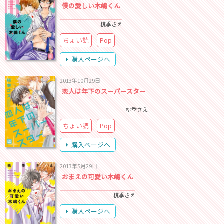
僕の愛しい木嶋くん
桃季さえ
ちょい読
Pop
購入ページへ
2013年10月29日
恋人は年下のスーパースター
桃季さえ
ちょい読
Pop
購入ページへ
2013年5月29日
おまえの可愛い木嶋くん
桃季さえ
購入ページへ