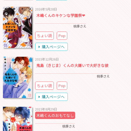
2016年5月28日
木嶋くんのキケンな学園祭❤
桃季さえ
ちょい読
Pop
購入ページへ
2015年12月26日
鬼島（きじま）くんの大嫌いで大好きな彼
桃季さえ
ちょい読
Pop
購入ページへ
2015年8月29日
木嶋くんのおもてなし
桃季さえ