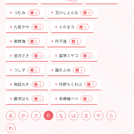
つむみ
玉川しぇんな
1
2
九尾かや
とのまろ
2
1
東野海
丹下道
2
2
宝井さき
富塚ミヤコ
1
2
つし子
露久ふみ
2
1
鳥田ちず
丹野ちくわぶ
1
1
藤次はち
多摩緒べべ
1
1
あ
か
さ
た
な
は
ま
や
ら
わ