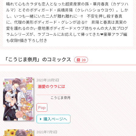
晴れて心もカラダも恋人となった超資産家の孫・華月春真（カゲツハ
ルマ）とそのボディガード・呉橋昇陽（クレハシショウヨウ）。しか
し、いつも一緒にいた二人が離れ離れに…!! 不安を押し殺す春真
に、代理の美形ボディガード・グレンが迫る!? 昇陽と春真は真実の
愛を護れるのか――。意地悪ボディガード×ウブ坊ちゃんの大人気プログ
ラムシリーズが、ラブコールにお応えして帰ってきた❤豪華アラブ編
も収録!!描き下ろし付き
「こうじま奈月」のコミックス
20
2023年10月5日
溺愛のウラには
こうじま奈月
Pop
購入ページへ
2021年7月5日