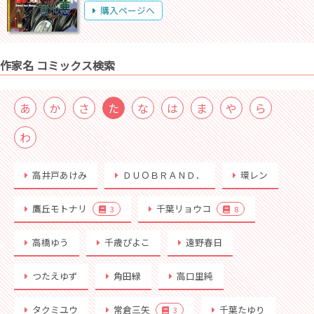
購入ページへ
作家名 コミックス検索
あ
か
さ
た
な
は
ま
や
ら
わ
高井戸あけみ
ＤＵＯＢＲＡＮＤ．
環レン
鷹丘モトナリ
千葉リョウコ
3
8
高橋ゆう
千歳ぴよこ
遠野春日
つたえゆず
角田緑
高口里純
タクミユウ
常倉三矢
千葉たゆり
3