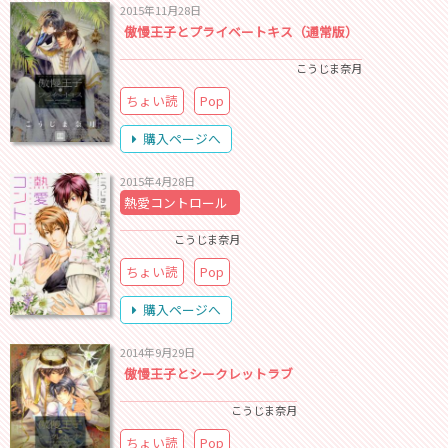
2015年11月28日
傲慢王子とプライベートキス（通常版）
こうじま奈月
ちょい読
Pop
購入ページへ
2015年4月28日
熱愛コントロール
こうじま奈月
ちょい読
Pop
購入ページへ
2014年9月29日
傲慢王子とシークレットラブ
こうじま奈月
ちょい読
Pop