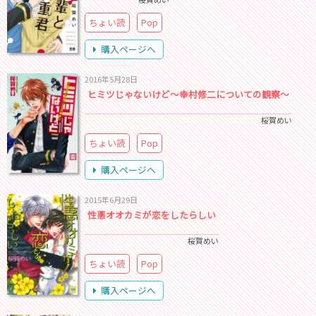
ちょい読
Pop
購入ページへ
2016年5月28日
ヒミツじゃないけど～幸村修二についての観察～
桜賀めい
ちょい読
Pop
購入ページへ
2015年6月29日
性悪オオカミが恋をしたらしい
桜賀めい
ちょい読
Pop
購入ページへ