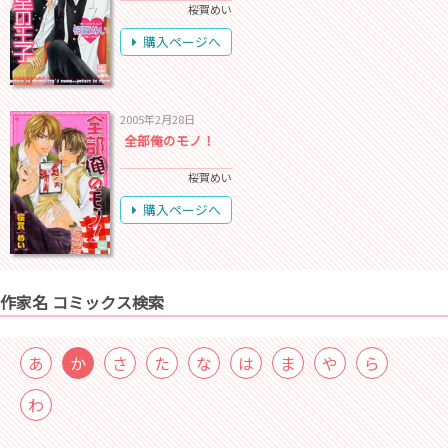
桜賀めい
購入ページへ
2005年2月28日
全部俺のモノ！
桜賀めい
購入ページへ
作家名 コミックス検索
あ
か
さ
た
な
は
ま
や
ら
わ