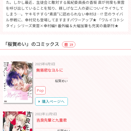
た。しかし最近、生徒会と敵対する風紀委員長の香坂 直が何度も東雲
を呼び出していることを知り、親しげな二人の姿についイライラして
しまう…。ヤキモチすら“素直”に認められない幸村は…!? 恋のライバ
ル参戦に、幸村兄も登場してますますパワーアップ★ 「ワルイコトシ
タイ」シリーズ東雲×幸村編!! 番外編＆大幅加筆も充実の最新刊★
「桜賀めい」のコミックス
19
2025年6月5日
無慈悲なヨルに
桜賀めい
Pop
購入ページへ
2022年11月5日
吉良先輩と九重君
桜賀めい