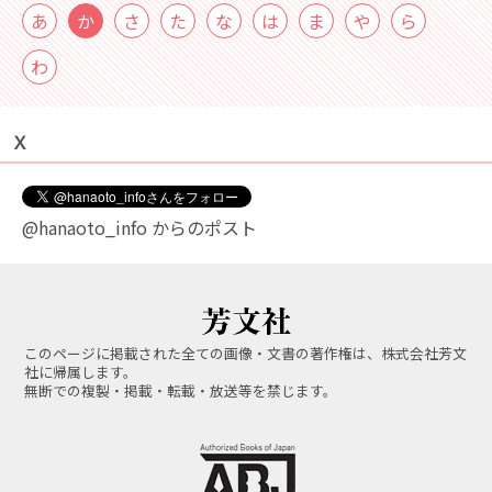
あ
か
さ
た
な
は
ま
や
ら
わ
Ｘ
@hanaoto_info からのポスト
このページに掲載された全ての画像・文書の著作権は、株式会社芳文
社に帰属します。
無断での複製・掲載・転載・放送等を禁じます。