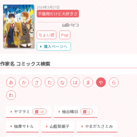
2014年3月27日
不器用だけど大好きさ
山田パピコ
ちょい読
Pop
購入ページへ
作家名 コミックス検索
あ
か
さ
た
な
は
ま
や
ら
わ
ヤマヲミ
柚谷晴日
10
1
柚摩サトル
山藍紫姫子
やまがたさとみ