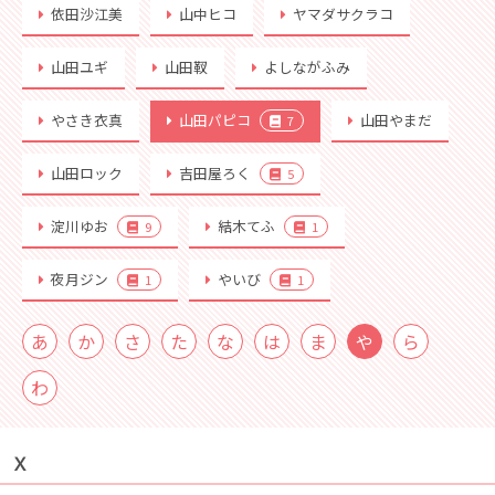
依田沙江美
山中ヒコ
ヤマダサクラコ
山田ユギ
山田靫
よしながふみ
やさき衣真
山田パピコ
山田やまだ
7
山田ロック
吉田屋ろく
5
淀川ゆお
結木てふ
9
1
夜月ジン
やいび
1
1
あ
か
さ
た
な
は
ま
や
ら
わ
Ｘ