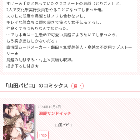
すげー苦手だと思っていたクラスメートの鳥越（とりごえ）と、
2人で文化祭実行委員をやることになってしまった俺。
スカした態度の鳥越とはノリも合わないし、
キレイな顔立ちと頭の良さで俺より女子にモテるし、
仲良くするつもりなんてなかった。
…でも本当は一生懸命で可愛い鳥越によろめいてしまったら、
もう突き進むしかないだろ!?
直情型ムードメーカー・飯田×無愛想美人・鳥越の不器用ラブストー
リー★
鳥越の幼馴染み・村上×真編も収録。
描き下ろし付き★
「山田パピコ」のコミックス
7
2024年10月4日
溺愛サンドイッチ
山田パピコ
Pop