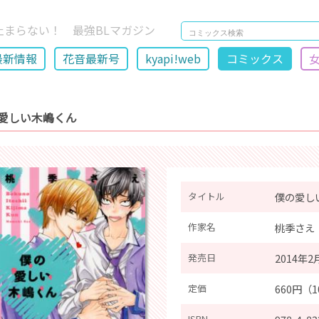
止まらない！ 最強BLマガジン
最新情報
花音最新号
kyapi!web
コミックス
愛しい木嶋くん
タイトル
僕の愛し
作家名
桃季さえ
発売日
2014年2
定価
660円（
ISBN