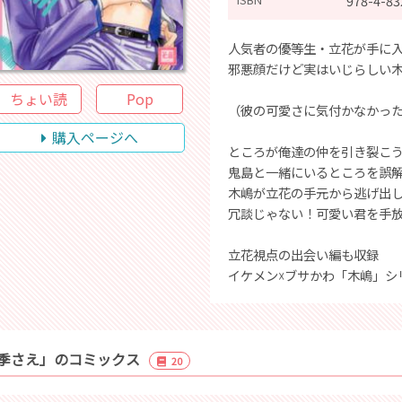
978-4-83
人気者の優等生・立花が手に
邪悪顔だけど実はいじらしい
ちょい読
Pop
（彼の可愛さに気付かなかっ
購入ページへ
ところが俺達の仲を引き裂こ
鬼島と一緒にいるところを誤
木嶋が立花の手元から逃げ出して
冗談じゃない！可愛い君を手放
立花視点の出会い編も収録
イケメン☓ブサかわ「木嶋」シ
季さえ」のコミックス
20