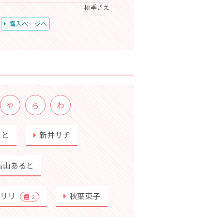
桃季さえ
購入ページへ
や
ら
わ
こと
新井サチ
青山あると
行リリ
秋葉東子
2