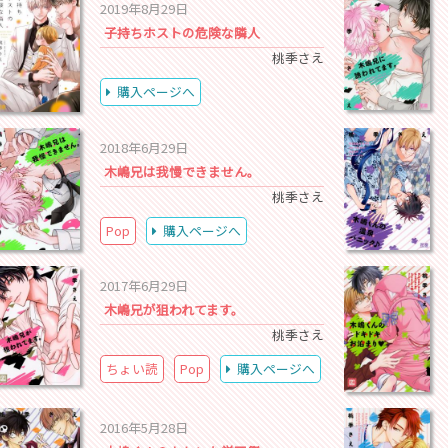
2019年8月29日
子持ちホストの危険な隣人
桃季さえ
購入ページへ
2018年6月29日
木嶋兄は我慢できません。
桃季さえ
Pop
購入ページへ
2017年6月29日
木嶋兄が狙われてます。
桃季さえ
ちょい読
Pop
購入ページへ
2016年5月28日