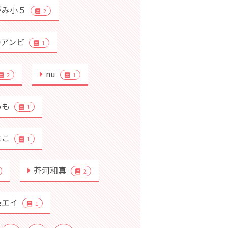
がみ小５
2
野アンビ
1
nu
2
1
あも
1
よこ
1
芥河和真
2
条エイ
1