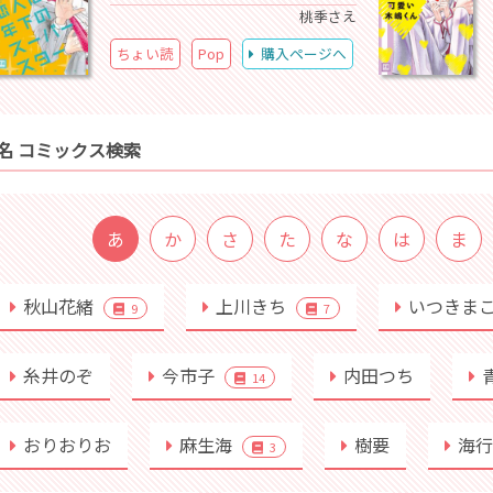
桃季さえ
ちょい読
Pop
購入ページへ
名 コミックス検索
あ
か
さ
た
な
は
ま
秋山花緒
上川きち
いつきま
9
7
糸井のぞ
今市子
内田つち
14
おりおりお
麻生海
樹要
海
3