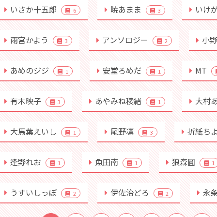
いさか十五郎
暁あまま
いけ
6
3
雨宮かよう
アンソロジー
小
3
2
あめのジジ
安堂ろめだ
MT
1
1
有木映子
あやみね稜緒
大村
3
1
大馬葉えいし
尾野凛
折紙ち
1
3
逢野れお
魚田南
狼森圓
1
1
1
うすいしっぽ
伊佐治どろ
永
2
2