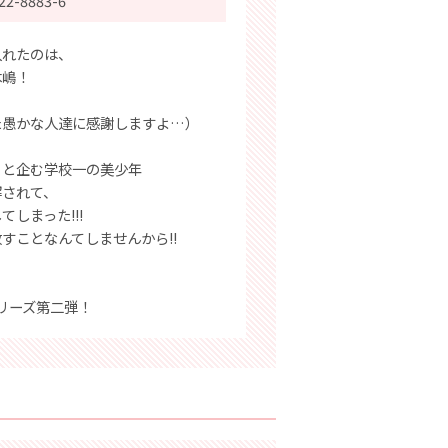
22-8883-6
入れたのは、
木嶋！
た愚かな人達に感謝しますよ…）
うと企む学校一の美少年
解されて、
しまった!!!
すことなんてしませんから!!
リーズ第二弾！