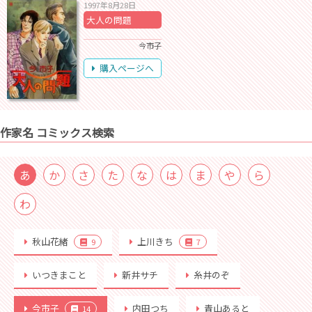
1997年8月28日
大人の問題
今市子
購入ページへ
作家名 コミックス検索
あ
か
さ
た
な
は
ま
や
ら
わ
秋山花緒
上川きち
9
7
いつきまこと
新井サチ
糸井のぞ
今市子
内田つち
青山あると
14