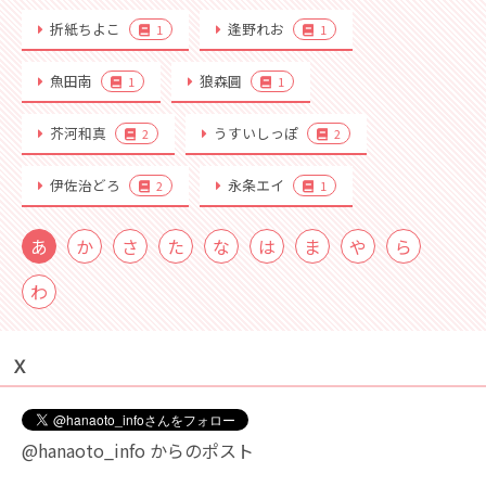
折紙ちよこ
逢野れお
1
1
魚田南
狼森圓
1
1
芥河和真
うすいしっぽ
2
2
伊佐治どろ
永条エイ
2
1
あ
か
さ
た
な
は
ま
や
ら
わ
Ｘ
@hanaoto_info からのポスト