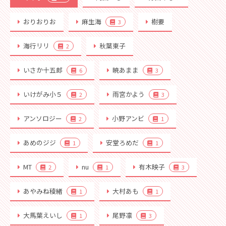
おりおりお
麻生海
樹要
3
海行リリ
秋葉東子
2
いさか十五郎
暁あまま
6
3
いけがみ小５
雨宮かよう
2
3
アンソロジー
小野アンビ
2
1
あめのジジ
安堂ろめだ
1
1
MT
nu
有木映子
2
1
3
あやみね稜緒
大村あも
1
1
大馬葉えいし
尾野凛
1
3