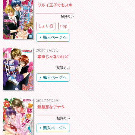
ワルイ王子でもスキ
桜賀めい
ちょい読
Pop
購入ページへ
2013年2月28日
素直じゃないけど
桜賀めい
購入ページへ
2012年9月29日
無慈悲なアナタ
桜賀めい
購入ページへ