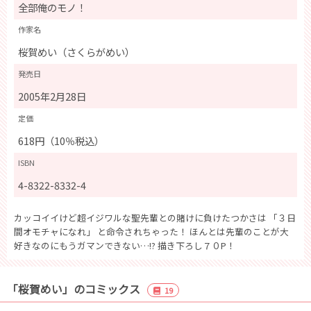
全部俺のモノ！
作家名
桜賀めい（さくらがめい）
発売日
2005年2月28日
定価
618円（10％税込）
ISBN
4-8322-8332-4
カッコイイけど超イジワルな聖先輩との賭けに負けたつかさは 「３日
間オモチャになれ」 と命令されちゃった！ ほんとは先輩のことが大
好きなのにもうガマンできない…!? 描き下ろし７０P！
「桜賀めい」のコミックス
19