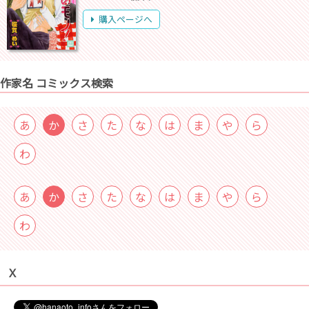
購入ページへ
作家名 コミックス検索
あ
か
さ
た
な
は
ま
や
ら
わ
あ
か
さ
た
な
は
ま
や
ら
わ
Ｘ