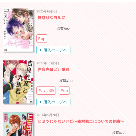
2025年6月5日
無慈悲なヨルに
桜賀めい
Pop
購入ページへ
2022年11月5日
吉良先輩と九重君
桜賀めい
ちょい読
Pop
購入ページへ
2016年5月28日
ヒミツじゃないけど～幸村修二についての観察～
桜賀めい