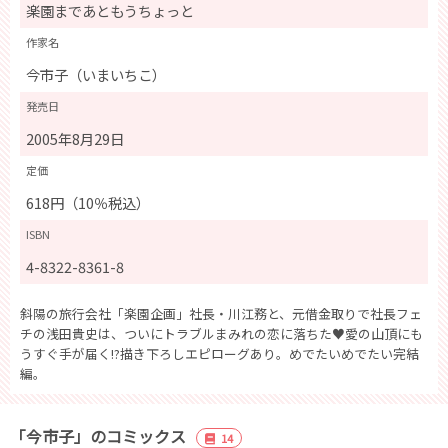
楽園まであともうちょっと
作家名
今市子（いまいちこ）
発売日
2005年8月29日
定価
618円（10％税込）
ISBN
4-8322-8361-8
斜陽の旅行会社「楽園企画」社長・川江務と、元借金取りで社長フェ
チの浅田貴史は、ついにトラブルまみれの恋に落ちた♥愛の山頂にも
うすぐ手が届く!?描き下ろしエピローグあり。めでたいめでたい完結
編。
「今市子」のコミックス
14