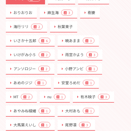
おりおりお
麻生海
樹要
3
海行リリ
秋葉東子
2
いさか十五郎
暁あまま
6
3
いけがみ小５
雨宮かよう
2
3
アンソロジー
小野アンビ
2
1
あめのジジ
安堂ろめだ
1
1
MT
nu
有木映子
2
1
3
あやみね稜緒
大村あも
1
1
大馬葉えいし
尾野凛
1
3