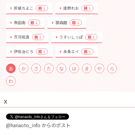
折紙ちよこ
逢野れお
1
1
魚田南
狼森圓
1
1
芥河和真
うすいしっぽ
2
2
伊佐治どろ
永条エイ
2
1
あ
か
さ
た
な
は
ま
や
ら
わ
Ｘ
@hanaoto_info からのポスト