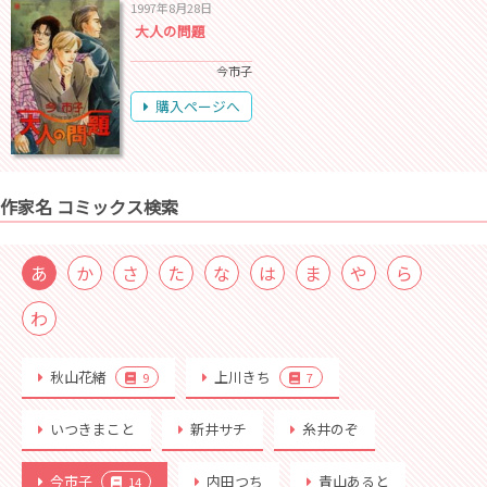
1997年8月28日
大人の問題
今市子
購入ページへ
作家名 コミックス検索
あ
か
さ
た
な
は
ま
や
ら
わ
秋山花緒
上川きち
9
7
いつきまこと
新井サチ
糸井のぞ
今市子
内田つち
青山あると
14