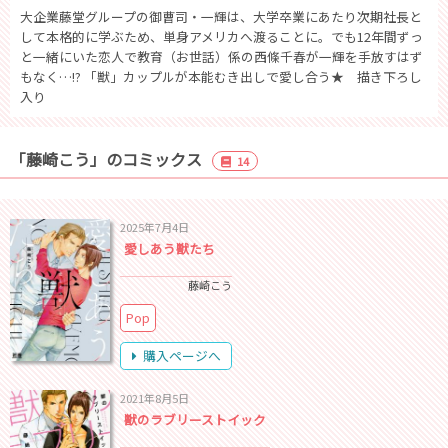
大企業藤堂グループの御曹司・一輝は、大学卒業にあたり次期社長と
して本格的に学ぶため、単身アメリカへ渡ることに。でも12年間ずっ
と一緒にいた恋人で教育（お世話）係の西條千春が一輝を手放すはず
もなく…!? 「獣」カップルが本能むき出しで愛し合う★ 描き下ろし
入り
「藤崎こう」のコミックス
14
2025年7月4日
愛しあう獣たち
藤崎こう
Pop
購入ページへ
2021年8月5日
獣のラブリーストイック