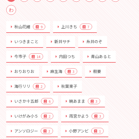
わ
秋山花緒
上川きち
9
7
いつきまこと
新井サチ
糸井のぞ
今市子
内田つち
青山あると
14
おりおりお
麻生海
樹要
3
海行リリ
秋葉東子
2
いさか十五郎
暁あまま
6
3
いけがみ小５
雨宮かよう
2
3
アンソロジー
小野アンビ
2
1