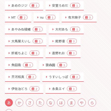
あめのジジ
安堂ろめだ
1
1
MT
nu
有木映子
2
1
3
あやみね稜緒
大村あも
1
1
大馬葉えいし
尾野凛
1
3
折紙ちよこ
逢野れお
1
1
魚田南
狼森圓
1
1
芥河和真
うすいしっぽ
2
2
伊佐治どろ
永条エイ
2
1
あ
か
さ
た
な
は
ま
や
ら