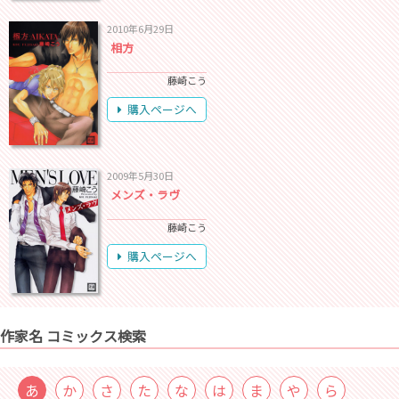
2010年6月29日
相方
藤崎こう
購入ページへ
2009年5月30日
メンズ・ラヴ
藤崎こう
購入ページへ
作家名 コミックス検索
あ
か
さ
た
な
は
ま
や
ら