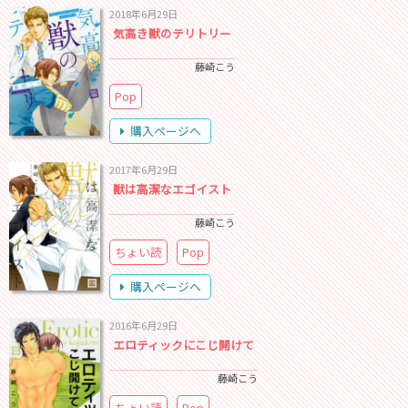
2018年6月29日
気高き獣のテリトリー
藤崎こう
Pop
購入ページへ
2017年6月29日
獣は高潔なエゴイスト
藤崎こう
ちょい読
Pop
購入ページへ
2016年6月29日
エロティックにこじ開けて
藤崎こう
ちょい読
Pop