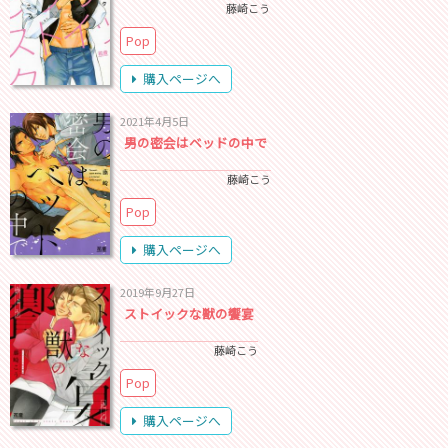
藤崎こう
Pop
購入ページへ
2021年4月5日
男の密会はベッドの中で
藤崎こう
Pop
購入ページへ
2019年9月27日
ストイックな獣の饗宴
藤崎こう
Pop
購入ページへ