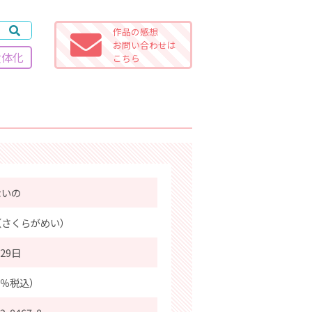
作品の感想
お問い合わせは
女体化
こちら
ないの
（さくらがめい）
月29日
0％税込）