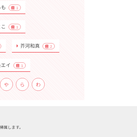
あも
1
よこ
1
芥河和真
2
条エイ
1
や
ら
わ
帰属します。