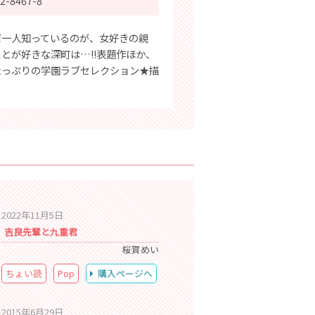
2-8467-8
だ一人知っているのが、女好きの親
とが好きな深町は…!!表題作ほか、
たっぷりの学園ラブセレクション★描
2022年11月5日
吉良先輩と九重君
桜賀めい
ちょい読
Pop
購入ページへ
2015年6月29日