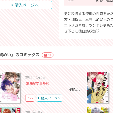
978-4-832
購入ページへ
男に欲情する深町の性癖をた
友・加賀見。本当は加賀見のこ
年下メガネ攻、ツンデレ受も
き下ろし後日談収録♡
賀めい」のコミックス
19
2025年6月5日
無慈悲なヨルに
桜賀めい
Pop
購入ページへ
2016年5月28日