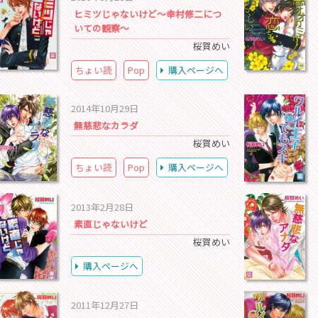
ヒミツじゃないけど～幸村修二につ
いての観察～
桜賀めい
ちょい読
Pop
購入ページへ
2014年10月29日
無慈悲なカラダ
桜賀めい
ちょい読
Pop
購入ページへ
2013年2月28日
素直じゃないけど
桜賀めい
購入ページへ
2011年12月27日