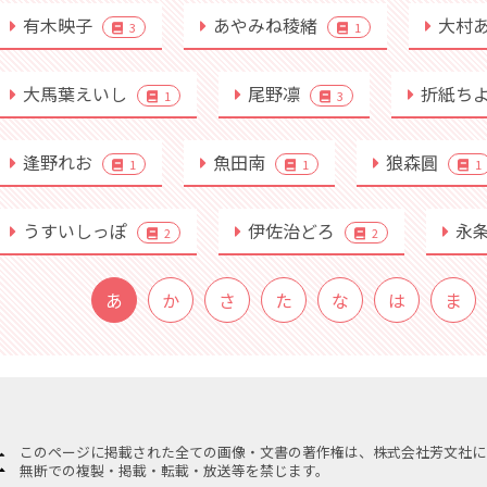
有木映子
あやみね稜緒
大村
3
1
大馬葉えいし
尾野凛
折紙ち
1
3
逢野れお
魚田南
狼森圓
1
1
1
うすいしっぽ
伊佐治どろ
永
2
2
あ
か
さ
た
な
は
ま
このページに掲載された全ての画像・文書の著作権は、株式会社芳文社に
無断での複製・掲載・転載・放送等を禁じます。