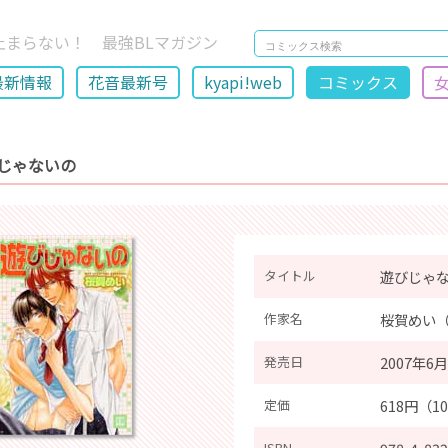
止まらない！ 最強BLマガジン
最新情報
花音最新号
kyapi!web
コミックス
じゃないの
タイトル
遊びじゃ
作家名
桜賀めい
発売日
2007年6
定価
618円（1
ISBN