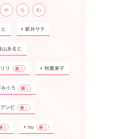
や
ら
わ
こと
新井サチ
青山あると
行リリ
秋葉東子
2
がみ小５
2
野アンビ
1
nu
2
1