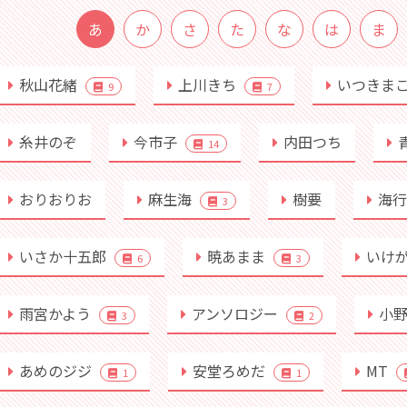
あ
か
さ
た
な
は
ま
秋山花緒
上川きち
いつきま
9
7
糸井のぞ
今市子
内田つち
14
おりおりお
麻生海
樹要
海
3
いさか十五郎
暁あまま
いけ
6
3
雨宮かよう
アンソロジー
小
3
2
あめのジジ
安堂ろめだ
MT
1
1