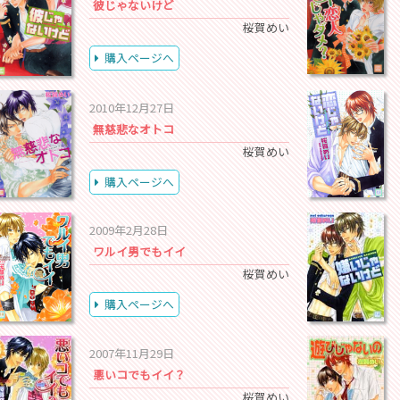
彼じゃないけど
桜賀めい
購入ページへ
2010年12月27日
無慈悲なオトコ
桜賀めい
購入ページへ
2009年2月28日
ワルイ男でもイイ
桜賀めい
購入ページへ
2007年11月29日
悪いコでもイイ？
桜賀めい