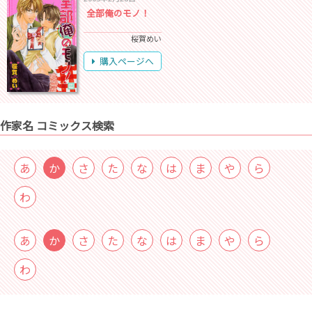
全部俺のモノ！
桜賀めい
購入ページへ
作家名 コミックス検索
あ
か
さ
た
な
は
ま
や
ら
わ
あ
か
さ
た
な
は
ま
や
ら
わ