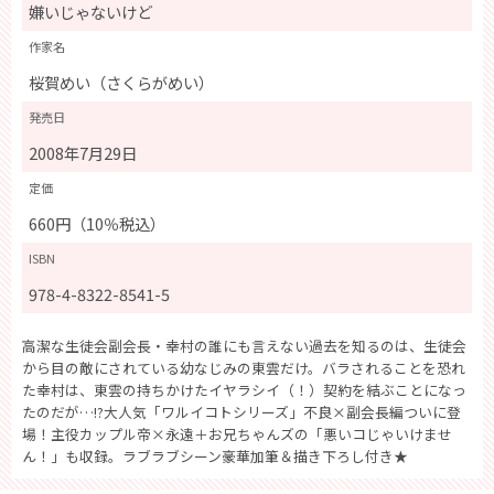
嫌いじゃないけど
作家名
桜賀めい（さくらがめい）
発売日
2008年7月29日
定価
660円（10％税込）
ISBN
978-4-8322-8541-5
高潔な生徒会副会長・幸村の誰にも言えない過去を知るのは、生徒会
から目の敵にされている幼なじみの東雲だけ。バラされることを恐れ
た幸村は、東雲の持ちかけたイヤラシイ（！）契約を結ぶことになっ
たのだが…!?大人気「ワルイコトシリーズ」不良×副会長編ついに登
場！主役カップル帝×永遠＋お兄ちゃんズの「悪いコじゃいけませ
ん！」も収録。ラブラブシーン豪華加筆＆描き下ろし付き★