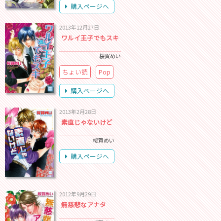
購入ページへ
2013年12月27日
ワルイ王子でもスキ
桜賀めい
ちょい読
Pop
購入ページへ
2013年2月28日
素直じゃないけど
桜賀めい
購入ページへ
2012年9月29日
無慈悲なアナタ