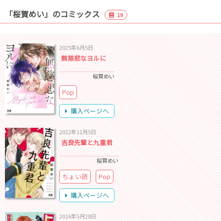
「桜賀めい」のコミックス
19
2025年6月5日
無慈悲なヨルに
桜賀めい
Pop
購入ページへ
2022年11月5日
吉良先輩と九重君
桜賀めい
ちょい読
Pop
購入ページへ
2016年5月28日