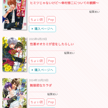
ヒミツじゃないけど～幸村修二についての観察～
桜賀めい
ちょい読
Pop
購入ページへ
2015年6月29日
性悪オオカミが恋をしたらしい
桜賀めい
ちょい読
Pop
購入ページへ
2014年10月29日
無慈悲なカラダ
桜賀めい
ちょい読
Pop